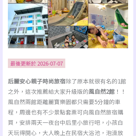
最後更新於 2026-07-07
后麗安心親子時尚旅宿
除了原本就很有名的1館
之外，這次推薦給大家升級版的
風自然2館
！！
風自然兩館距離麗寶樂園
都
只需要5分鐘的車
程，周邊也有不少景點套票可向風自然旅宿購
買
，安排兩天一夜台中后里小旅行吧，小孩白
天玩得開心，大人晚上在民宿大浴池，
泡澡
放