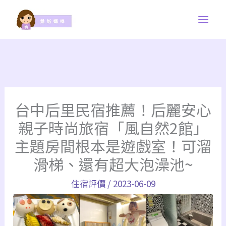
跳
至
主
要
內
容
台中后里民宿推薦！后麗安心
親子時尚旅宿「風自然2館」
主題房間根本是遊戲室！可溜
滑梯、還有超大泡澡池~
住宿評價
/
2023-06-09