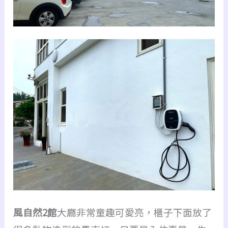
風自然2館
大廳非常童趣可愛亮，櫃子
下面
放了