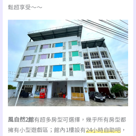
鬆超享受～～
風自然2館
有超多房型可選擇，幾乎所有房型都
擁有小型遊戲區；館內1樓設有
24小時自助吧
，