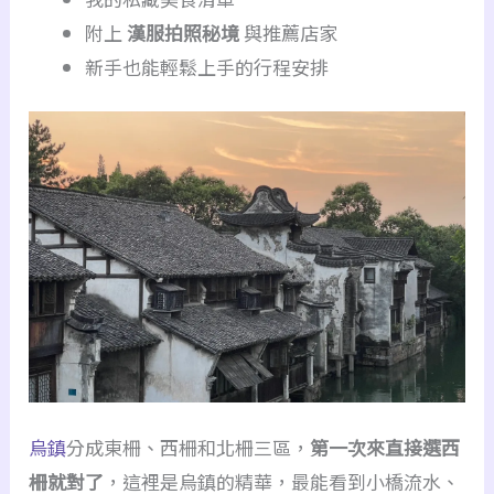
附上
漢服拍照秘境
與推薦店家
新手也能輕鬆上手的行程安排
烏鎮
分成東柵、西柵和北柵三區，
第一次來直接選西
柵就對了
，這裡是烏鎮的精華，最能看到小橋流水、