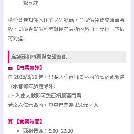
驚喜感
櫃台會告知你入住的民宿號碼，並提供免費交通車接
駁。司機會載你到距離民宿最近的路口，步行一下即
可到達。
烏鎮西柵門票與交通資訊
🎫
【門票資訊】
自
2025/3/16 起
，只要入住西柵景區內的民宿或飯店
（
水巷青年旅館除外
）
👉
入住人數即可免西柵景區門票
若沒入住景區內，單買門票為
150元／人
🈺
【營業時間】
西柵景區：9:00–22:00