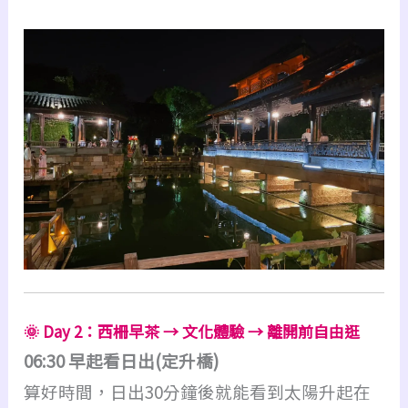
🌞 Day 2：西柵早茶 → 文化體驗 → 離開前自由逛
06:30 早起看日出(定升橋)
算好時間，日出30分鐘後就能看到太陽升起在