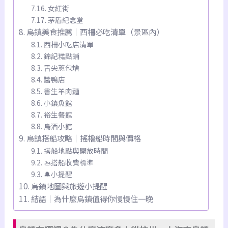
女紅街
茅盾紀念堂
烏鎮美食推薦｜西柵必吃清單（景區內）
西柵小吃店清單
錦記糕點鋪
舌尖蔥包燴
醬鴨店
書生羊肉麵
小鎮魚館
裕生餐館
烏酒小館
烏鎮搭船攻略｜搖櫓船時間與價格
搭船地點與開放時間
🚤搭船收費標準
🔔小提醒
烏鎮地圖與旅遊小提醒
結語｜為什麼烏鎮值得你慢慢住一晚