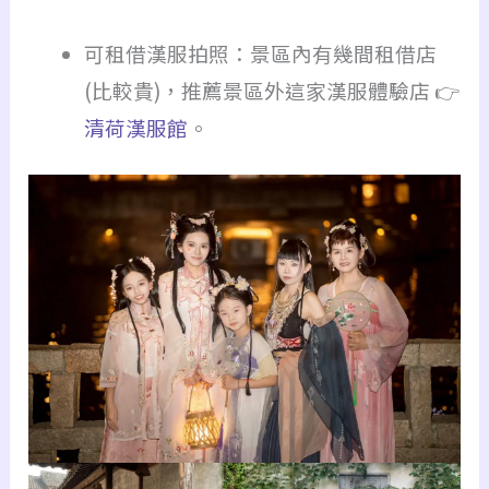
可租借漢服拍照：景區內有幾間租借店
(比較貴)，推薦景區外這家漢服體驗店 👉
清荷漢服館
。