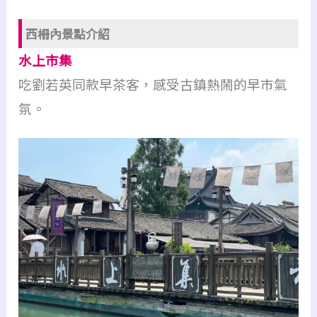
西柵內景點介紹
水上市集
吃劉若英同款早茶客，感受古鎮熱鬧的早市氣
氛。