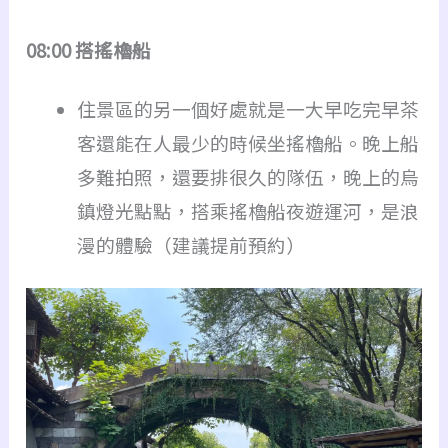
08:00 搭搖櫓船
住景區的另一個好處就是一大早吃完早茶
客還能在人最少的時候坐搖櫓船。晚上船
多難拍照，還要排很久的隊伍，晚上的烏
鎮燈光點點，搭乘搖櫓船夜遊運河，是浪
漫的體驗（建議提前預約）