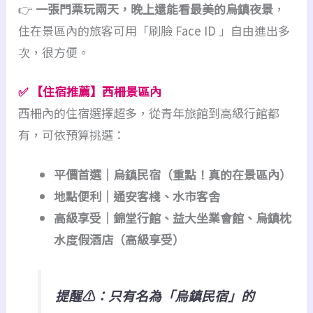
👉
一張門票玩兩天，晚上還能看最美的烏鎮夜景
，
住在景區內的旅客可用「刷臉 Face ID 」自由進出多
次，很方便。
✅
【住宿推薦】西柵景區內
西柵內的住宿選擇超多，從青年旅館到高級行館都
有，可依預算挑選：
平價首選｜烏鎮民宿（重點！真的在景區內）
地點便利｜通安客棧、水市客舍
高級享受｜錦堂行館、益大坐業會館、烏鎮枕
水度假酒店（高級享受）
提醒⚠️：只有名為「烏鎮民宿」的