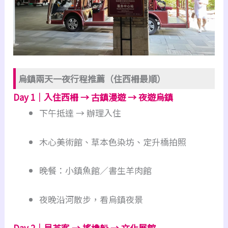
烏鎮兩天一夜行程推薦（住西柵最順）
Day 1｜入住西柵 → 古鎮漫遊 → 夜遊烏鎮
下午抵達 → 辦理入住
木心美術館、草本色染坊、定升橋拍照
晚餐：小鎮魚館／書生羊肉館
夜晚沿河散步，看烏鎮夜景
Day 2｜早茶客 → 搖櫓船 → 文化展館