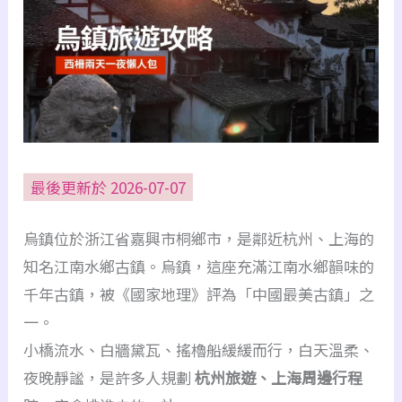
最後更新於 2026-07-07
烏鎮位於浙江省嘉興市桐鄉市，是鄰近杭州、上海的
知名江南水鄉古鎮。烏鎮，這座充滿江南水鄉韻味的
千年古鎮，被《國家地理》評為「中國最美古鎮」之
一。
小橋流水、白牆黛瓦、搖櫓船緩緩而行，白天溫柔、
夜晚靜謐，是許多人規劃
杭州旅遊、上海周邊行程