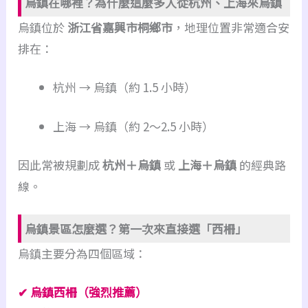
烏鎮在哪裡？為什麼這麼多人從杭州、上海來烏鎮
烏鎮位於
浙江省嘉興市桐鄉市
，地理位置非常適合安
排在：
杭州 → 烏鎮（約 1.5 小時）
上海 → 烏鎮（約 2～2.5 小時）
因此常被規劃成
杭州＋烏鎮
或
上海＋烏鎮
的經典路
線。
烏鎮景區怎麼選？第一次來直接選「西柵」
烏鎮主要分為四個區域：
✔ 烏鎮西柵（強烈推薦）