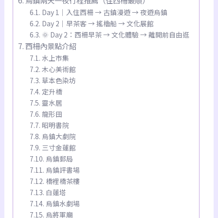
Day 1｜入住西柵 → 古鎮漫遊 → 夜遊烏鎮
Day 2｜早茶客 → 搖櫓船 → 文化展館
🌞 Day 2：西柵早茶 → 文化體驗 → 離開前自由逛
西柵內景點介紹
水上市集
木心美術館
草本色染坊
定升橋
靈水居
龍形田
昭明書院
烏鎮大劇院
三寸金蓮館
烏鎮郵局
烏鎮評書場
橋裡橋茶樓
白蓮塔
烏鎮水劇場
烏將軍廟