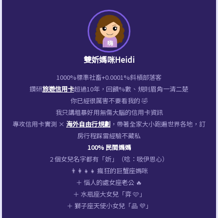
次
最
看
新】
懂
最
高
雙妡媽咪Heidi
+20%
1000%標準社畜+0.0001%斜槓部落客
｜
鑽研
旅遊信用卡
超過10年，回饋%數、規則眉角一清二楚
你已經很厲害不要看我的 🤣
刷
我只講粗暴好用無傷大腦的信用卡資訊
卡
專攻信用卡實測 ×
海外自由行規劃
，帶著全家大小跑遍世界各地，訂
優
房行程踩雷經驗不藏私
惠
100% 民間媽媽
2 個女兒名字都有「妡」（唸：吸伊恩心）
完
👨‍👩‍👧‍👧 瘋狂的巨蟹座媽咪
整
＋ 惱人的處女座老公 🔥
攻
＋ 水瓶座大女兒「弈 🩷」
＋ 獅子座天使小女兒「品 💜」
略