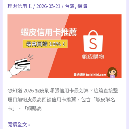
上
理財信用卡
/
2026-05-21
/
台灣
,
網購
最
多
新】
少
最
錢
高
刷
15%
哪
回
張
饋
賺
攻
最
略
高
｜
想知道 2026 蝦皮刷哪張信用卡最划算？這篇直接整
回
刷
理目前蝦皮最高回饋信用卡推薦，包含「蝦皮聯名
饋
卡
卡」、「網購高
整
優
理
惠、
2026
閱讀全文 »
表）