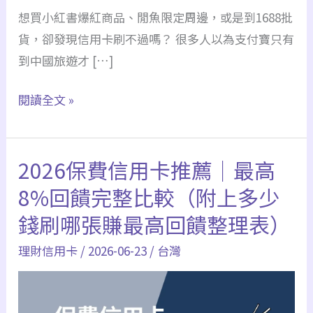
想買小紅書爆紅商品、閒魚限定周邊，或是到1688批
貨，卻發現信用卡刷不過嗎？ 很多人以為支付寶只有
到中國旅遊才 […]
2026
閱讀全文 »
支
付
2026保費信用卡推薦｜最高
寶
註
8%回饋完整比較（附上多少
冊
錢刷哪張賺最高回饋整理表）
綁
理財信用卡
/
2026-06-23
/
台灣
定
教
學