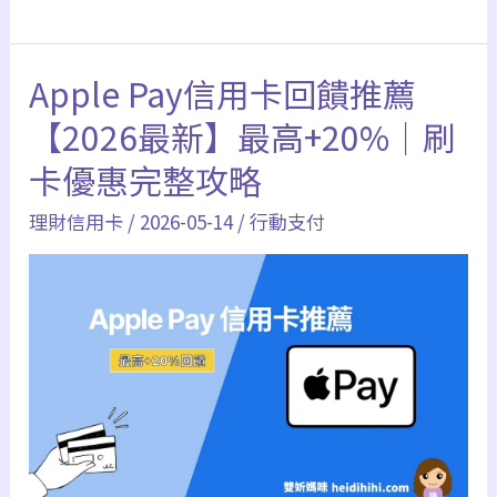
優
蝦
惠
皮
碼、
Apple Pay信用卡回饋推薦
信
Line
用
【2026最新】最高+20%｜刷
Pay
卡
卡優惠完整攻略
整
推
理
理財信用卡
/
2026-05-14
/
行動支付
薦
｜
蝦
皮
刷
哪
張
回
饋