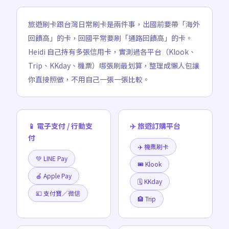
旅遊刷卡跟台灣日常刷卡是兩件事，出國前要帶「海外
回饋高」的卡，回國平常要刷「通路回饋高」的卡。
Heidi 自己持有多張信用卡，實測過各平台（Klook、
Trip、KKday、機票）哪張刷最划算，整理成懶人包讓
你直接照做，不用自己一張一張比較。
📱 電子支付 / 行動支
✈️ 旅遊訂購平台
付
✈️ 機票刷卡
💚 LINE Pay
🎟️ Klook
🍎 Apple Pay
🗓️ KKday
💴 支付寶／微信
🏨 Trip