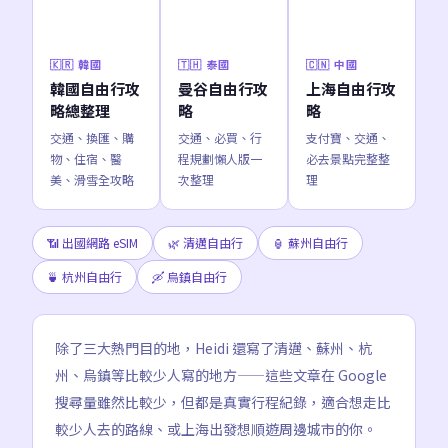
🇰🇷 韓國
🇹🇭 泰國
🇨🇳 中國
韓國自由行攻
曼谷自由行攻
上海自由行攻
略總整理
略
略
交通、換匯、購
交通、必買、行
支付寶、交通、
物、住宿、醫
程規劃懶人版一
必去景點完整整
美、滑雪全攻略
次整理
理
📶 出國網路 eSIM
🌿 清邁自由行
🏮 蘇州自由行
🍵 杭州自由行
🛶 烏鎮自由行
除了三大熱門目的地，Heidi 還寫了清邁、蘇州、杭
州、烏鎮等比較少人寫的地方——這些文章在 Google
搜尋量雖然比較少，但都是真實行程紀錄，適合想走比
較少人去的路線、或上海出發想順遊周邊城市的你。