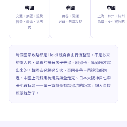
韓國
泰國
中國
交通・換匯・退稅
曼谷・清邁
上海・蘇州・杭州
醫美・滑雪・猛男
必買・包車攻略
烏鎮・支付寶攻略
秀
每個國家攻略都是 Heidi 親身自由行後整理，不是抄來
的懶人包，是真的帶著孩子去過、刷過卡、換過匯才寫
出來的。韓國去過超過 5 次、泰國曼谷＋芭達雅都跑
過、中國上海蘇州杭州烏鎮全走完、日本大阪神戶也帶
著小孩玩過——每一篇都是有踩過坑的版本，懶人直接
照做就對了。