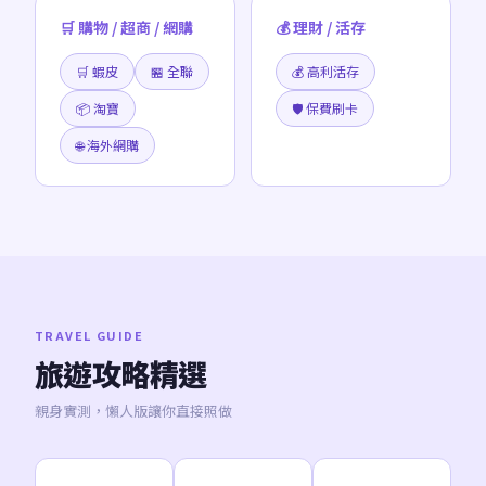
🛒 購物 / 超商 / 網購
💰 理財 / 活存
🛒 蝦皮
🏪 全聯
💰 高利活存
📦 淘寶
🛡️ 保費刷卡
🌐 海外網購
TRAVEL GUIDE
旅遊攻略精選
親身實測，懶人版讓你直接照做