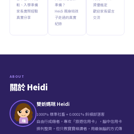
較、入學準備
準備？
資優鑑定
家長實際經驗
Heidi 親身陪孩
歡迎家長留言
真實分享
子走過的真實
交流
紀錄
ABOUT
關於 Heidi
雙妡媽咪 Heidi
1000% 標準社畜 + 0.0001% 斜槓部落客
自由行成癮者，專攻「旅遊信用卡」，腦中信用卡
排列整齊，但只教寶寶級讀者，用最無腦的方式傳