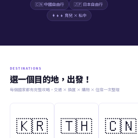
🇨🇳 中國自由行
🇯🇵 日本自由行
👩‍👧‍👧 育兒 × 私中
DESTINATIONS
選一個目的地，出發！
每個國家都有完整攻略，交通 × 換匯 × 購物 × 住宿一次整理
🇰🇷
🇹🇭
🇨🇳