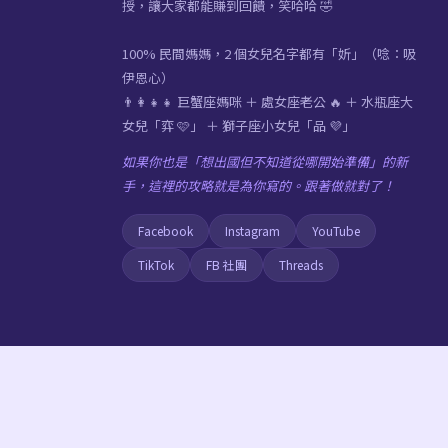
授，讓大家都能賺到回饋，笑哈哈 🤣
100% 民間媽媽，2 個女兒名字都有「妡」（唸：吸
伊恩心）
👨‍👩‍👧‍👧 巨蟹座媽咪 ＋ 處女座老公 🔥 ＋ 水瓶座大
女兒「弈 🩷」 ＋ 獅子座小女兒「品 💜」
如果你也是「想出國但不知道從哪開始準備」的新
手，這裡的攻略就是為你寫的。跟著做就對了！
Facebook
Instagram
YouTube
TikTok
FB 社團
Threads