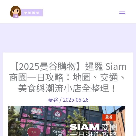
跳
至
主
要
內
容
【2025曼谷購物】暹羅 Siam
商圈一日攻略：地圖、交通、
美食與潮流小店全整理！
曼谷
/
2025-06-26