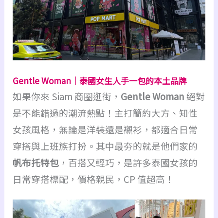
Gentle Woman｜泰國女生人手一包的本土品牌
如果你來 Siam 商圈逛街，
Gentle Woman
絕對
是不能錯過的潮流熱點！主打簡約大方、知性
女孩風格，無論是洋裝還是襯衫，都適合日常
穿搭與上班族打扮。其中最夯的就是他們家的
帆布托特包
，百搭又輕巧，是許多泰國女孩的
日常穿搭標配，價格親民，CP 值超高！