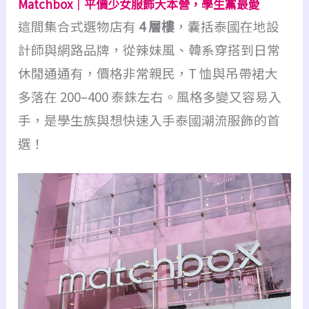
Matchbox｜平價少女服飾大本營，學生黨最愛
這間集合式選物店有
4 層樓
，囊括泰國在地設
計師與網路品牌，從辣妹風、韓系穿搭到日常
休閒通通有，價格非常親民，T 恤與吊帶裙大
多落在 200–400 泰銖左右。風格多變又容易入
手，是學生族與想快速入手泰國潮流服飾的首
選！