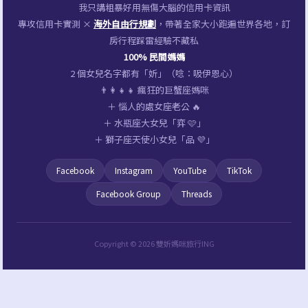
我只講粗暴好用無傷大腦的信用卡資訊
專攻信用卡實測 ×
海外自由行規劃
，帶著全家大小跑遍世界各地，訂
房行程踩雷經驗不藏私
100% 民間媽媽
2 個女兒名字都有「妡」（唸：吸伊恩心）
👨‍👩‍👧‍👧 瘋狂的巨蟹座媽咪
＋ 惱人的處女座老公 🔥
＋ 水瓶座大女兒「弈 🩷」
＋ 獅子座天使小女兒「品 💜」
Facebook
Instagram
YouTube
TikTok
Facebook Group
Threads
Copyright © 2026 雙妡媽咪旅行ING