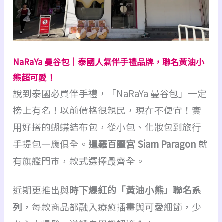
NaRaYa 曼谷包｜泰國人氣伴手禮品牌，聯名黃油小
熊超可愛！
說到泰國必買伴手禮，「NaRaYa 曼谷包」一定
榜上有名！以前價格很親民，現在不便宜！
實
用好搭的蝴蝶結布包，從小包、化妝包到旅行
手提包一應俱全。
暹羅百麗宮 Siam Paragon
就
有旗艦門市，款式選擇最齊全。
近期更推出與
時下爆紅的「黃油小熊」聯名系
列
，每款商品都融入療癒插畫與可愛細節，少