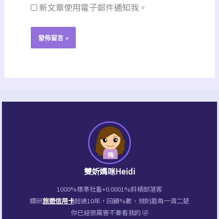
新文章使用電子郵件通知我。
雙妡媽咪Heidi
1000%標準社畜+0.0001%斜槓部落客
鑽研
旅遊信用卡
超過10年，回饋%數、規則眉角一清二楚
你已經很厲害不要看我的 🤣