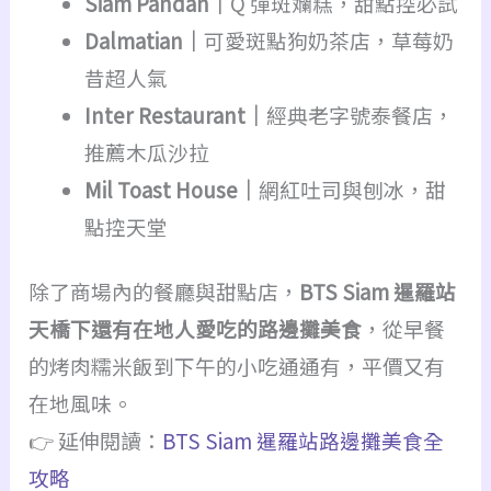
Siam Pandan｜
Q 彈斑斕糕，甜點控必試
Dalmatian｜
可愛斑點狗奶茶店，草莓奶
昔超人氣
Inter Restaurant｜
經典老字號泰餐店，
推薦木瓜沙拉
Mil Toast House｜
網紅吐司與刨冰，甜
點控天堂
除了商場內的餐廳與甜點店，
BTS Siam 暹羅站
天橋下還有在地人愛吃的路邊攤美食
，從早餐
的烤肉糯米飯到下午的小吃通通有，平價又有
在地風味。
👉 延伸閱讀：
BTS Siam 暹羅站路邊攤美食全
攻略