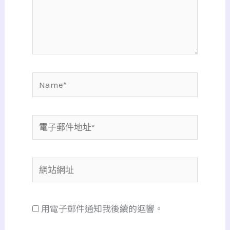
內
容...
Name*
電
子
郵
網
件
站
地
網
址
用電子郵件通知我後續的迴響。
址
*