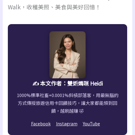
Walk，收穫美照、美食與美好回憶！
✍️ 本文作者：雙妡媽咪 Heidi
1000%標準社畜+0.0001%斜槓部落客，用最無腦的
方式傳授旅遊信用卡回饋技巧，讓大家都能領到回
饋，越刷越賺 🤣
Facebook
Instagram
YouTube