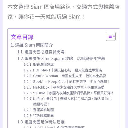
本文整理 Siam 區商場路線、交通方式與推薦店
家，讓你花一天就能玩遍 Siam！
文章目錄
暹羅 Siam 商圈簡介
暹羅商圈必逛百貨商場
暹羅廣場 Siam Square 攻略｜店鋪與美食推薦
服飾潮流好店
POP MART｜潮玩控必訪！超人氣盲盒專賣店
Gentle Woman｜泰國女生人手一包的本土品牌
Seek’n Keep Club｜彩虹熊天堂，少女心爆擊！
Matchbox｜平價少女服飾大本營，學生黨最愛
SABINA｜泰國內衣與家居服領導品牌，平價又好穿！
NaRaYa 曼谷包｜泰國人氣伴手禮品牌，聯名黃油小
熊超可愛！
暹羅美食地圖
特色體驗推薦
暹羅商圈延伸玩法建議
💅 BTS Siam 站內的平價美甲推薦