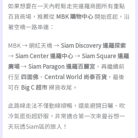
如果想要在一天內輕鬆走完暹羅商圈所有重點
百貨商場，推薦從
MBK 購物中心
開始逛起，沿
著空橋一路串連：
MBK → 網紅天橋 →
Siam Discovery 暹羅探索
→
Siam Center 暹羅中心
→
Siam Square 暹羅
廣場
→
Siam Paragon 暹羅百麗宮
，再繼續前
行至
四面佛
、
Central World 尚泰百貨
，最後
可在
Big C 超市
掃貨收尾。
此路線走法不僅動線順暢，還能避開日曬、吹
冷氣逛街超舒服，非常適合第一次來曼谷想一
天玩透Siam區的旅人！