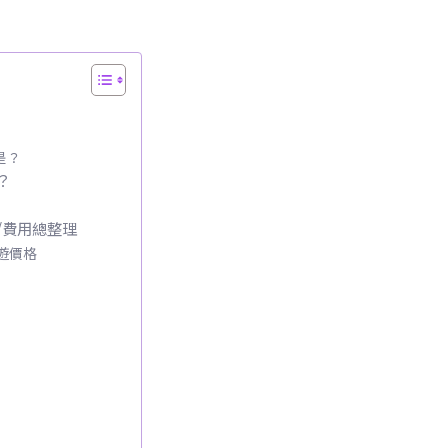
是？
嗎？
方式/費用總整理
遊價格