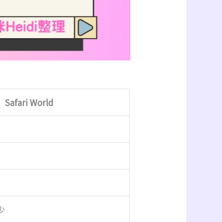
Safari World
少