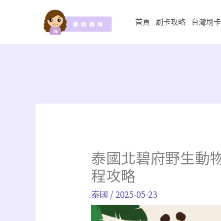
跳
至
首頁
刷卡攻略
台灣刷卡
主
要
內
容
泰國北碧府野生動物園
程攻略
泰國
/
2025-05-23