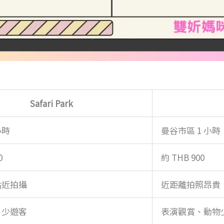
Safari Park
小時
曼谷市區 1 小時
0
約 THB 900
貼近拍攝
近距離拍照昂貴
、少遊客
表演觀賞、動物