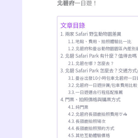
北碧府
一日遊！
文章目錄
兩家 Safari 野生動物園差異
地點、費用、拍照體驗比一比
北碧府和曼谷動物園園區內差別
北碧 Safari Park 有什麼？值得去
北碧在哪？怎麼去？
北碧 Safari Park 怎麼去？交通
曼谷出發10小時包車北碧府一日
北碧府一日遊拚團/包車費用比較
一日遊適合行程搭配推薦
門票、拍照價格與購票方式
純門票
北碧府長頸鹿拍照費用🦒🦓
長頸鹿拍照場次
長頸鹿拍照預約方式
其他互動體驗價格