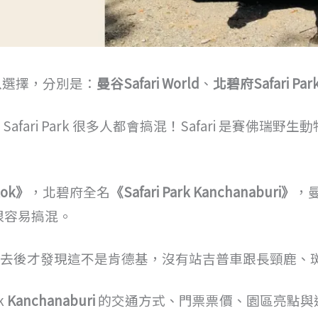
以選擇，分別是：
曼谷Safari World
、
北碧府Safari Par
北碧府 Safari Park 很多人都會搞混！Safari 是賽
kok》
，北碧府全名
《Safari Park
Kanchanaburi》
，
真的很容易搞混。
orld，去後才發現這不是肯德基，沒有站吉普車跟長頸鹿
k
Kanchanaburi
的交通方式、門票票價、園區亮點與