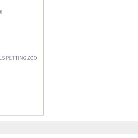
間
 PETTING ZOO