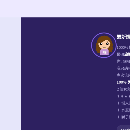
手
禮
一
次
雙妡媽
包
辦
1000
鑽研
旅
你已經很
我只講
專攻信
100%
2 個
👨‍👩
＋ 惱人
＋ 水瓶
＋ 獅子
Face