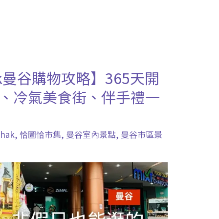
chak曼谷購物攻略】365天開
、冷氣美食街、伴手禮一
chak
,
恰圖恰市集
,
曼谷室內景點
,
曼谷市區景