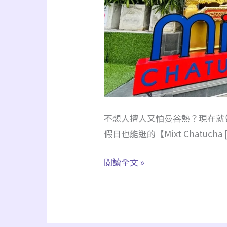
開
逛！
室
內
版
洽
圖
不想人擠人又怕曼谷熱？現在就
洽、
假日也能逛的【Mixt Chatucha 
冷
氣
閱讀全文 »
美
食
街、
伴