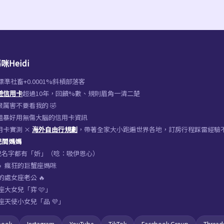
咪Heidi
%標準社畜+0.0001%斜槓部落客
遊信用卡
超過10年，回饋%數、規則眉角一清二楚
厲害不要看我的 🤣
粗暴好用無傷大腦的信用卡資訊
用卡實測 ×
海外自由行規劃
，帶著全家大小跑遍世界各地，訂房行程踩雷經驗
 民間媽媽
女兒名字都有「妡」（唸：吸伊恩心）
‍👧‍👧 瘋狂的巨蟹座媽咪
的處女座老公 🔥
座大女兒「弈 🩷」
座天使小女兒「品 💜」
book
Instagram
YouTube
TikTok
Facebook Group
Thread