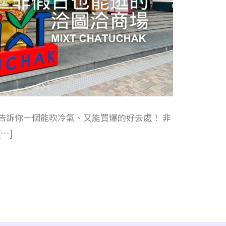
告訴你一個能吹冷氣、又能買爆的好去處！ 非
[…]