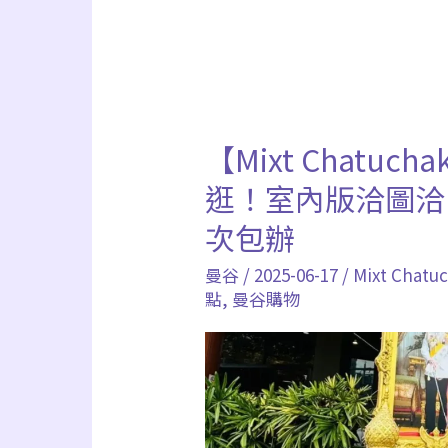
【Mixt Chatu
【Mixt
Chatuchak
逛！室內版洽圖洽
曼
次包辦
谷
曼谷
/
2025-06-17
/
Mixt Chatu
購
點
,
曼谷購物
物
攻
略】
365
天