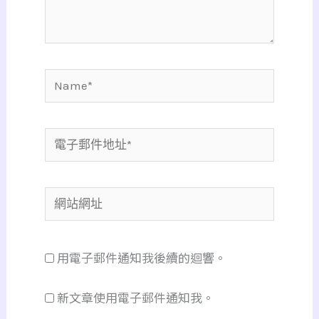
容...
Name*
電
子
郵
網
件
站
地
網
址
用電子郵件通知我後續的迴響。
址
*
新文章使用電子郵件通知我。