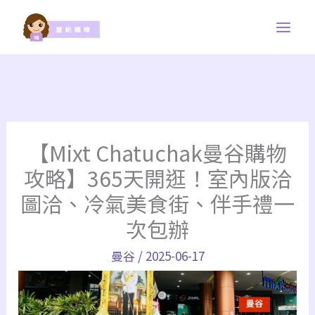
跳
至
主
要
內
容
【Mixt Chatuchak曼谷購物
攻略】365天開逛！室內版洽
圖洽、冷氣美食街、伴手禮一
次包辦
曼谷
/
2025-06-17