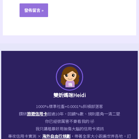
雙妡媽咪Heidi
1000%標準社畜+0.0001%斜槓部落客
鑽研
旅遊信用卡
超過10年，回饋%數、規則眉角一清二楚
你已經很厲害不要看我的 🤣
我只講粗暴好用無傷大腦的信用卡資訊
專攻信用卡實測 ×
海外自由行規劃
，帶著全家大小跑遍世界各地，訂