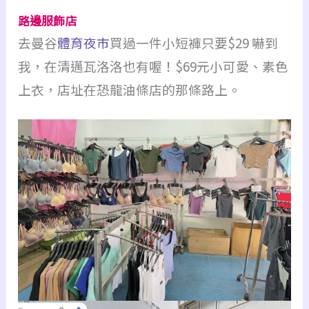
路邊服飾店
去曼谷
體育夜市
買過一件小短褲只要$29 嚇到
我，在清邁瓦洛洛也有喔！$69元小可愛、素色
上衣，店址在恐龍油條店的那條路上。