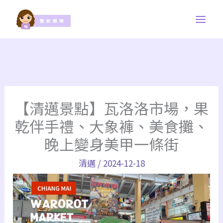
跳
至
主
要
內
容
【清邁景點】瓦洛洛市場，果
乾伴手禮、大象褲、美食攤、
晚上變身美甲一條街
清邁
/
2024-12-18