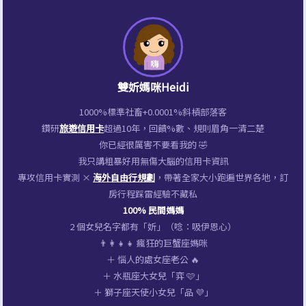
雙妡媽咪Heidi
1000%標準社畜+0.0001%斜槓部落客
鑽研
旅遊信用卡
超過10年，回饋%數、規則眉角一清二楚
你已經很厲害不要看我的 🤣
我只講粗暴好用無傷大腦的信用卡資訊
專攻信用卡實測 ×
海外自由行規劃
，帶著全家大小跑遍世界各地，訂
房行程踩雷經驗不藏私
100% 民間媽媽
2 個女兒名字都有「妡」（唸：吸伊恩心）
👨‍👩‍👧‍👧 瘋狂的巨蟹座媽咪
＋ 惱人的處女座老公 🔥
＋ 水瓶座大女兒「弈 🩷」
＋ 獅子座天使小女兒「品 💜」