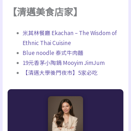
【清邁美食店家】
米其林餐廳 Ekachan – The Wisdom of
Ethnic Thai Cuisine
Blue noodle 泰式牛肉麵
19元香茅小陶鍋 Mooyim JimJum
【清邁大學後門夜市】5家必吃