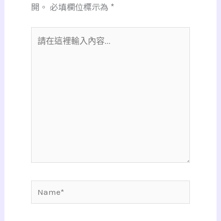
開。
必填欄位標示為
*
請
在
這
裡
輸
入
內
容...
Name*