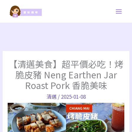
跳
至
主
要
內
容
【清邁美食】超平價必吃！烤
脆皮豬 Neng Earthen Jar
Roast Pork 香脆美味
清邁
/
2025-01-08