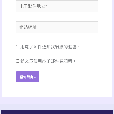
電
子
郵
網
件
站
地
網
址
用電子郵件通知我後續的迴響。
址
*
新文章使用電子郵件通知我。