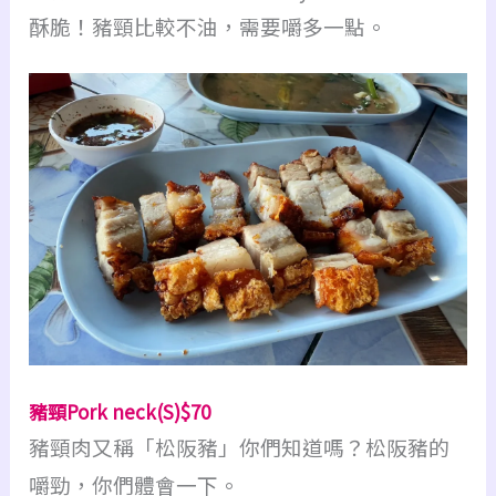
酥脆！豬頸比較不油，需要嚼多一點。
豬頸Pork neck(S)$70
豬頸肉又稱「松阪豬」你們知道嗎？松阪豬的
嚼勁，你們體會一下。