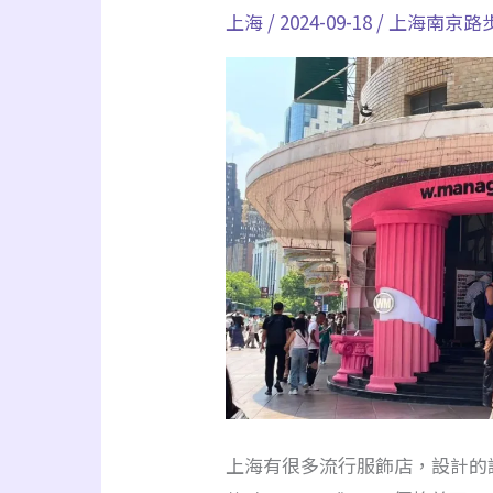
【Wmanagement】
豆
上海
/
2024-09-18
/
上海南京路
南
太
京
有
路
趣
外
灘
少
女
必
逛
最
流
行
服
上海有很多流行服飾店，設計的
飾