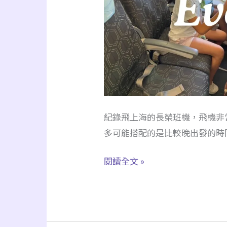
Airways
B7
7015
台
北
桃
園
紀錄飛上海的長榮班機，飛機非常
TPE
多可能搭配的是比較晚出發的時間
⇄
上
閱讀全文 »
海
浦
東
PVG