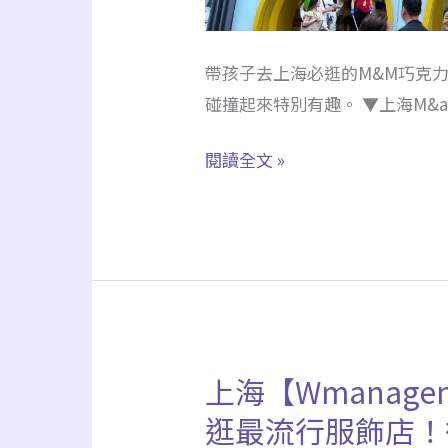
子
必
帶孩子去上海必逛的M&M巧克
逛！
碰撞起來特別有趣。 ▼上海M&
自
己
閱讀全文 »
拉
霸
MM
豆，
客
製
專
上海【Wmanag
上
屬
海
MM
逛最流行服飾店！