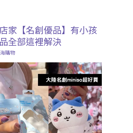
店家【名創優品】有小孩
品全部這裡解決
上海購物