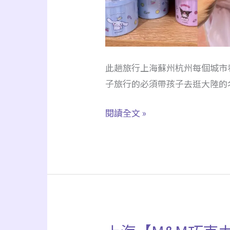
優
品】
有
小
此趟旅行上海蘇州杭州每個城市看
孩
子旅行的必須帶孩子去逛大陸的
的
絕
閱讀全文 »
對
要
逛！
紀
念
品
全
上