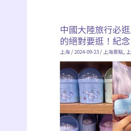
飛
行
紀
中國大陸旅行必逛
中
錄
國
的絕對要逛！紀念
大
上海
/
2024-09-23
/
上海景點
,
陸
旅
行
必
逛
店
家
【名
創