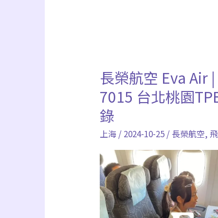
長榮航空 Eva Air | 
長
榮
7015 台北桃園TP
航
錄
空
上海
/
2024-10-25
/
長榮航空
,
Eva
Air
|
BR
712、
Uni