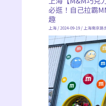
上海【M&M巧克
部
海
必逛！自己拉霸M
這
【M&M
裡
趣
巧
解
上海
/
2024-09-19
/
上海南京路
克
決
力
世
界】
南
京
路
外
灘
帶
孩