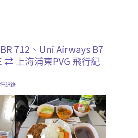
BR 712、Uni Airways B7
E ⇄ 上海浦東PVG 飛行紀
飛行紀錄