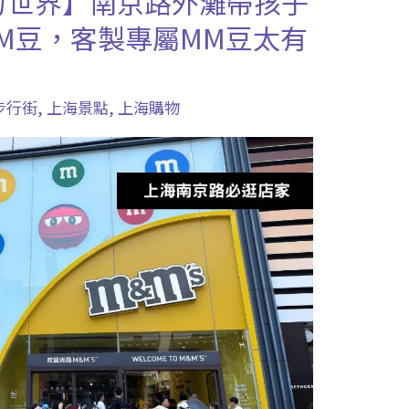
力世界】南京路外灘帶孩子
M豆，客製專屬MM豆太有
步行街
,
上海景點
,
上海購物