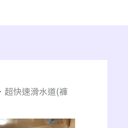
．超快速滑水道(褲