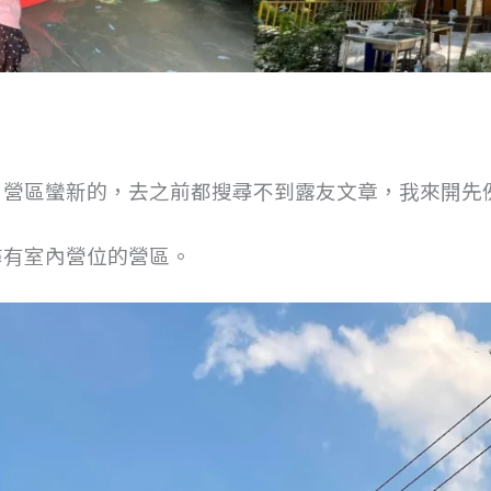
，營區蠻新的，去之前都搜尋不到露友文章，我來開先
尋有室內營位的營區。