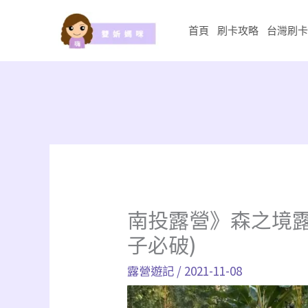
跳
至
首頁
刷卡攻略
台灣刷卡
主
要
內
容
南投露營》森之境露
子必破)
露營遊記
/
2021-11-08