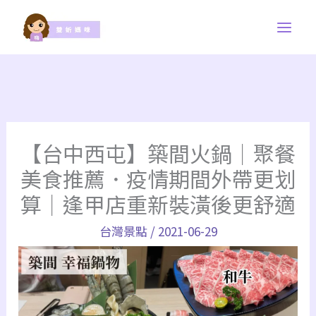
跳
至
主
要
內
容
【台中西屯】築間火鍋｜聚餐
美食推薦．疫情期間外帶更划
算｜逢甲店重新裝潢後更舒適
台灣景點
/
2021-06-29