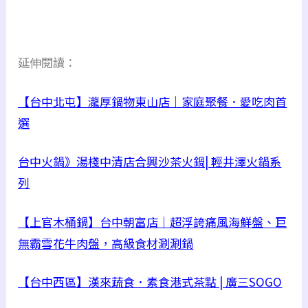
延伸閱讀：
【台中北屯】瀧厚鍋物東山店｜家庭聚餐．愛吃肉首
選
台中火鍋》湯棧中清店合興沙茶火鍋| 輕井澤火鍋系
列
【上官木桶鍋】台中朝富店｜超浮誇痛風海鮮盤、巨
無霸雪花牛肉盤，高級食材涮涮鍋
【台中西區】漢來蔬食．素食港式茶點 | 廣三SOGO