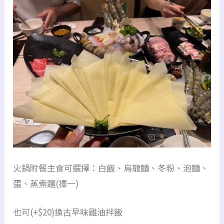
火鍋附餐主食可選擇：白飯、烏龍麵、冬粉、泡麵、
蛋、蒸煮麵(擇一)
也可(+$20)換古早味雞油拌飯