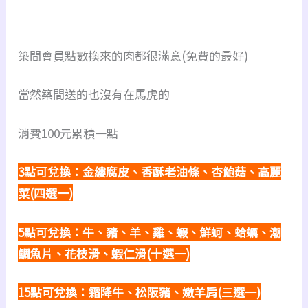
築間會員點數換來的肉都很滿意(免費的最好)
當然築間送的也沒有在馬虎的
消費100元累積一點
3點可兌換：金縷腐皮、香酥老油條、杏鮑菇、高麗
菜(四選一)
5點可兌換：牛、豬、羊、雞、蝦、鮮蚵、蛤蠣、潮
鯛魚片、花枝滑、蝦仁滑(十選一)
15點可兌換：霜降牛、松阪豬、嫩羊肩(三選一)