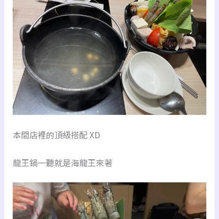
本間店裡的頂級搭配 XD
龍王鍋一聽就是海龍王來著