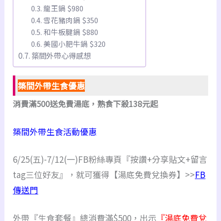
龍王鍋 $980
雪花豬肉鍋 $350
和牛板腱鍋 $880
美國小肥牛鍋 $320
築間外帶心得感想
築間外帶生食優惠
消費滿500送免費湯底，熟食下殺138元起
築間外帶生食活動優惠
6/25(五)-7/12(一)FB粉絲專頁『按讚+分享貼文+留言
tag三位好友』，就可獲得【湯底免費兌換券】>>
FB
傳送門
外帶『生食套餐』總消費滿$500，出示
『湯底免費兌