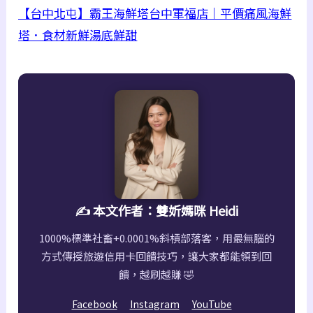
【台中北屯】霸王海鮮塔台中軍福店｜平價痛風海鮮
塔．食材新鮮湯底鮮甜
✍️ 本文作者：雙妡媽咪 Heidi
1000%標準社畜+0.0001%斜槓部落客，用最無腦的
方式傳授旅遊信用卡回饋技巧，讓大家都能領到回
饋，越刷越賺 🤣
Facebook
Instagram
YouTube