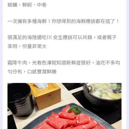
蛤蠣、鮮蚵、中卷
一次擁有多種海鮮！你想得到的海鮮應該都在這了！
很滿足的海陸通吃!!! 女生應該可以共鍋，或者親子
享用，份量非常大
霜降牛肉，光看色澤就知道新鮮度很好，油花不多均
勻分布，口感豐潤鮮嫩