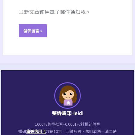
*
新文章使用電子郵件通知我。
雙妡媽咪Heidi
1000%標準社畜+0.0001%斜槓部落客
鑽研
旅遊信用卡
超過10年，回饋%數、規則眉角一清二楚