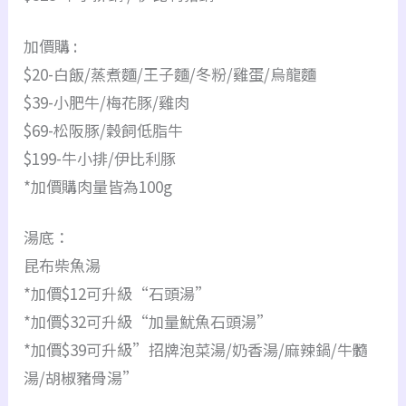
加價購 :
$20-白飯/蒸煮麵/王子麵/冬粉/雞蛋/烏龍麵
$39-小肥牛/梅花豚/雞肉
$69-松阪豚/穀飼低脂牛
$199-牛小排/伊比利豚
*加價購肉量皆為100g
湯底：
昆布柴魚湯
*加價$12可升級“石頭湯”
*加價$32可升級“加量魷魚石頭湯”
*加價$39可升級”招牌泡菜湯/奶香湯/麻辣鍋/牛髓
湯/胡椒豬骨湯”