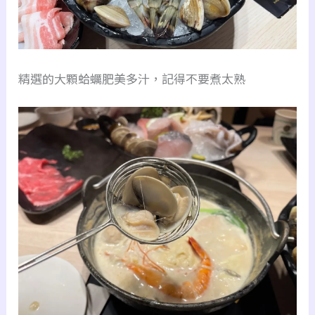
精選的大顆蛤蠣肥美多汁，記得不要煮太熟