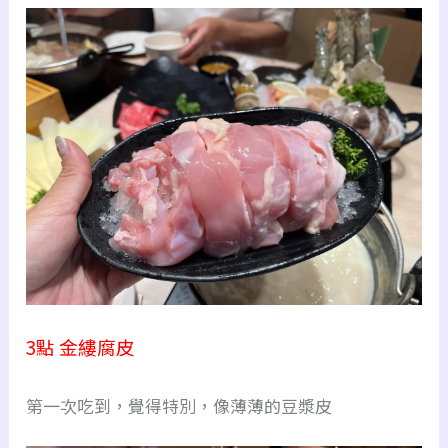
3點 金縷腐皮
第一次吃到，覺得特別，像薄薄的豆漿皮