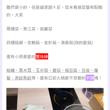
雖然是小的，但是誠意超十足，從未看過菜盤有配蝦
的，大氣
兩種菜，青江菜、高麗菜
四種菇類，杏鮑菇、金針菇、鴻喜菇(我的愛菇)
還有小孩最愛的
蟹味棒
蛤蠣、黑木耳、玉米筍、番茄、板豆腐、豆皮、蘿
蔔、燕餃魚餃
等，還有公認火鍋最不想要的
芋頭
塊！