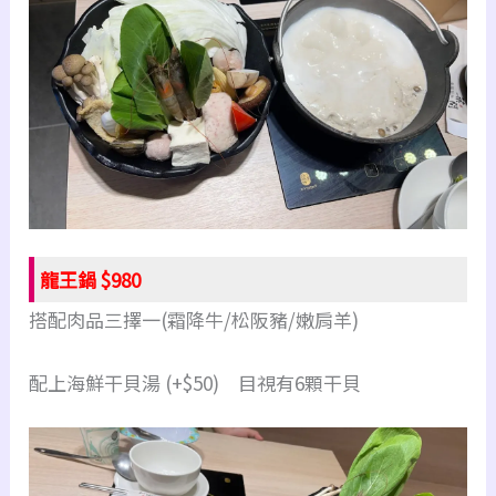
龍王鍋 $980
搭配肉品三擇一(霜降牛/松阪豬/嫩肩羊)
配上海鮮干貝湯 (+$50) 目視有6顆干貝