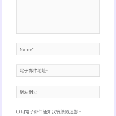
入
內
容...
Name*
電
子
郵
網
件
站
地
網
址
用電子郵件通知我後續的迴響。
址