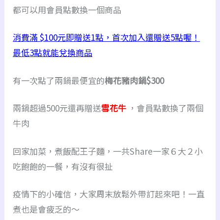
都可以用會員點數換一個商品
消費滿 $100元即贈送1點，首次加入還贈送5點喔！
最低3點就能兌換商品
有一次點了兩鍋最便宜的
梅花豬肉鍋$300
兩鍋超過500元還再贈送
雪花牛
，會員點數換了兩個
牛肉
回家加菜，煮飯配王子麵，一共Share一家６大２小
吃飽飽的一餐，有沒有很扯
疫情下的小確信，大家周末放鬆外帶訂起來吧！一直
煮也是會疲乏的～