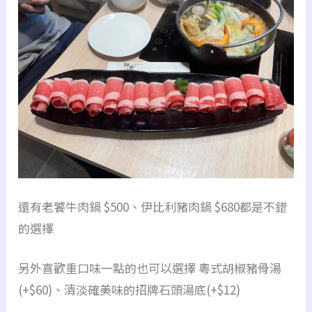
還有老饕牛肉鍋 $500、伊比利豬肉鍋 $680都是不錯
的選擇
另外喜歡重口味一點的也可以選擇 粵式胡椒豬骨湯
(+$60)、清淡確美味的招牌石頭湯底(+$12)