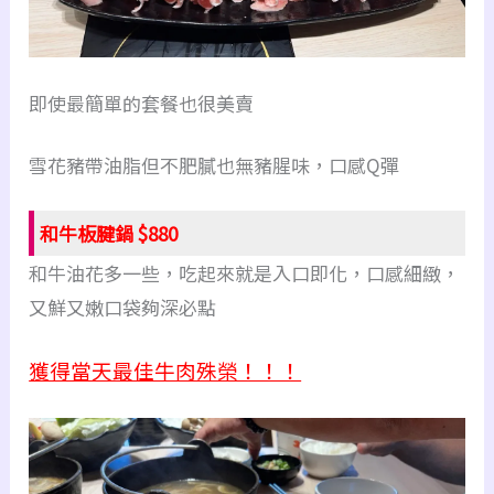
即使最簡單的套餐也很美賣
雪花豬帶油脂但不肥膩也無豬腥味，口感Q彈
和牛板腱鍋 $880
和牛油花多一些，吃起來就是入口即化，口感細緻，
又鮮又嫩口袋夠深必點
獲得當天最佳牛肉殊榮！！！