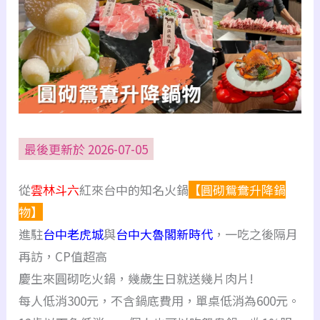
最後更新於 2026-07-05
從
雲林斗六
紅來台中的知名火鍋
【圓砌鴛鴦升降鍋
物】
進駐
台中老虎城
與
台中大魯閣新時代
，一吃之後隔月
再訪，CP值超高
慶生來圓砌吃火鍋，幾歲生日就送幾片肉片!
每人低消300元，不含鍋底費用，單桌低消為600元。