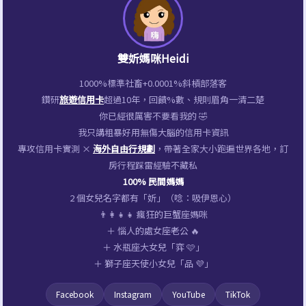
雙妡媽咪Heidi
1000%標準社畜+0.0001%斜槓部落客
鑽研
旅遊信用卡
超過10年，回饋%數、規則眉角一清二楚
你已經很厲害不要看我的 🤣
我只講粗暴好用無傷大腦的信用卡資訊
專攻信用卡實測 ×
海外自由行規劃
，帶著全家大小跑遍世界各地，訂
房行程踩雷經驗不藏私
100% 民間媽媽
2 個女兒名字都有「妡」（唸：吸伊恩心）
👨‍👩‍👧‍👧 瘋狂的巨蟹座媽咪
＋ 惱人的處女座老公 🔥
＋ 水瓶座大女兒「弈 🩷」
＋ 獅子座天使小女兒「品 💜」
Facebook
Instagram
YouTube
TikTok