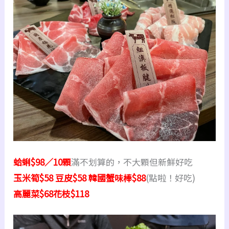
蛤蜊$98／10顆
滿不划算的，不大顆但新鮮好吃
玉米筍$58 豆皮$58 韓國蟹味棒$88
(點啦！好吃)
高麗菜$68花枝$118