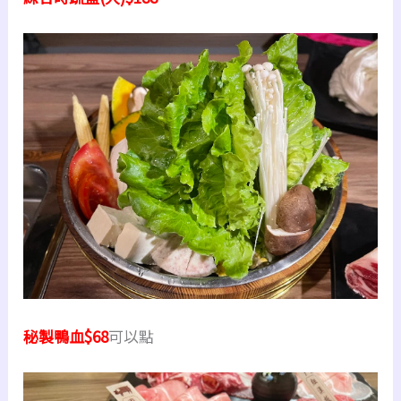
秘製鴨血$68
可以點