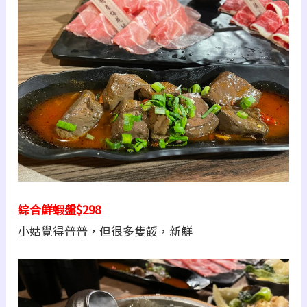
綜合鮮蝦盤$298
小姑覺得普普，但很多隻餒，新鮮