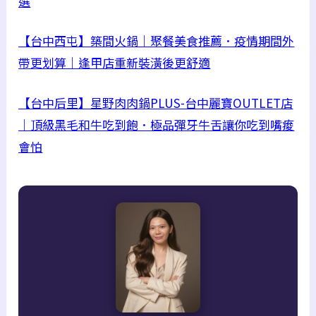
選
【台中西屯】築間火鍋｜聚餐美食推薦．疫情期間外
帶更划算｜逢甲店重新裝潢後更舒適
【台中后里】星野肉肉鍋PLUS-台中麗寶OUTLET店
｜頂級黑毛和牛吃到飽．極品彈牙牛舌讓你吃到嘴痠
會怕