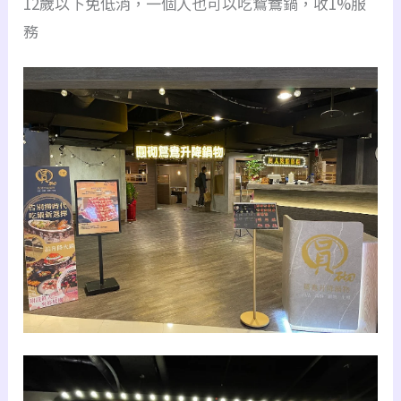
12歲以下免低消，一個人也可以吃鴛鴦鍋，收1%服
務