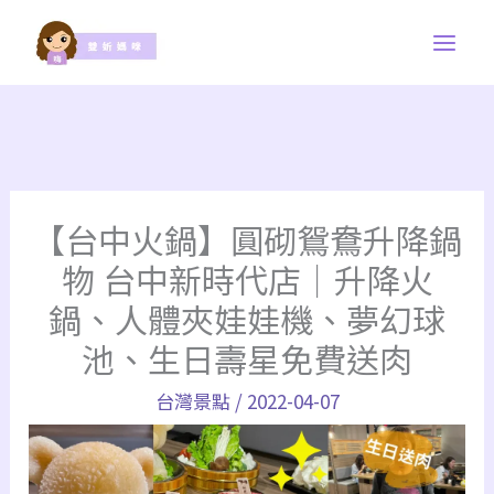
跳
至
主
要
內
容
【台中火鍋】圓砌鴛鴦升降鍋
物 台中新時代店｜升降火
鍋、人體夾娃娃機、夢幻球
池、生日壽星免費送肉
台灣景點
/
2022-04-07