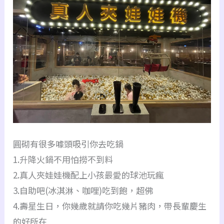
圓砌有很多噱頭吸引你去吃鍋
1.升降火鍋不用怕撈不到料
2.真人夾娃娃機配上小孩最愛的球池玩瘋
3.自助吧(冰淇淋、咖哩)吃到飽，超佛
4.壽星生日，你幾歲就請你吃幾片豬肉，帶長輩慶生
的好所在