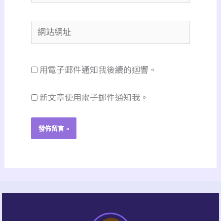
子
郵
網
件
站
地
網
址
用電子郵件通知我後續的迴響。
址
*
新文章使用電子郵件通知我。