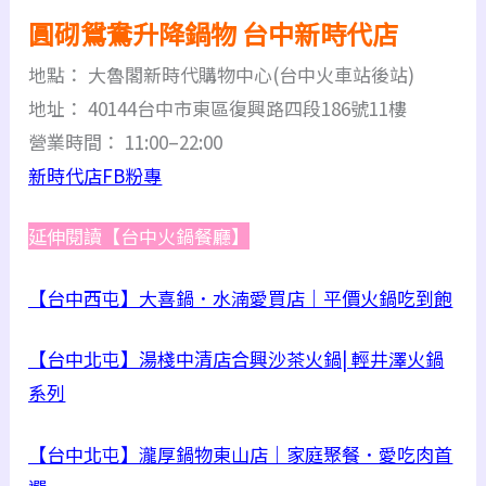
圓砌鴛鴦升降鍋物 台中新時代店
地點： 大魯閣新時代購物中心(台中火車站後站)
地址： 40144台中市東區復興路四段186號11樓
營業時間： 11:00–22:00
新時代店FB粉專
延伸閱讀【台中火鍋餐廳】
【台中西屯】大喜鍋．水湳愛買店｜平價火鍋吃到飽
【台中北屯】湯棧中清店合興沙茶火鍋| 輕井澤火鍋
系列
【台中北屯】瀧厚鍋物東山店｜家庭聚餐．愛吃肉首