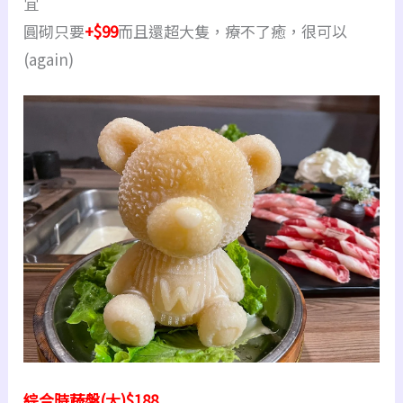
宜
圓砌只要
+$99
而且還超大隻，療不了癒，很可以
(again)
綜合時蔬盤(大)$188