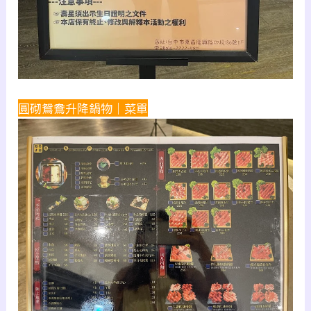
圓砌鴛鴦升降鍋物｜菜單