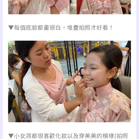
▼每個底妝都畫很白，堆疊拍照才好看！
▼小女孩都很喜歡化妝以及穿美美的模樣(拍照