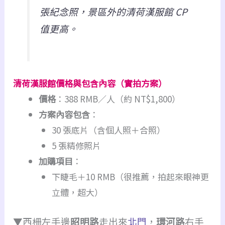
張紀念照，景區外的清荷漢服館 CP
值更高。
清荷漢服館價格與包含內容（實拍方案）
價格
：388 RMB／人（約 NT$1,800）
方案內容包含
：
30 張底片（含個人照＋合照）
5 張精修照片
加購項目
：
下睫毛＋10 RMB（很推薦，拍起來眼神更
立體，超大）
▼西柵左手邊
昭明路
走出來
北門
，
環河路
右手