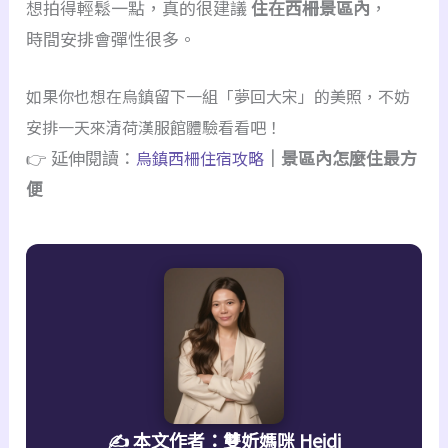
想拍得輕鬆一點，真的很建議
住在西柵景區內
，
時間安排會彈性很多。
如果你也想在烏鎮留下一組「夢回大宋」的美照，不妨
安排一天來清荷漢服館體驗看看吧！
👉 延伸閱讀：
｜景區內怎麼住最方
烏鎮西柵住宿攻略
便
✍️ 本文作者：雙妡媽咪 Heidi