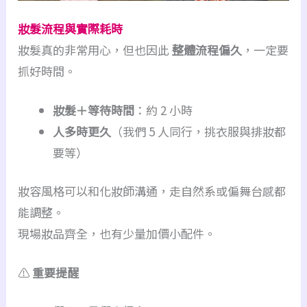
妝髮流程與實際耗時
妝髮真的非常用心，但也因此
整體流程偏久
，一定要
抓好時間。
妝髮＋等待時間
：約 2 小時
人多時更久
（我們 5 人同行，挑衣服與排妝都
要等）
妝容風格可以和化妝師溝通，走自然系或偏舞台感都
能調整。
現場妝品齊全，也有少量加價小配件。
⚠️
重要提醒