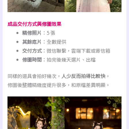
成品交付方式與修圖效果
精修照片
：5 張
其餘底片
：全數提供
交付方式
：微信聯繫，雲端下載或寄信箱
修圖時間
：拍完後幾天選片、出檔
同樣的道具會拍好幾次，
人少反而拍得比較快
。
修圖後整體精緻度提升很多，和原檔差異明顯。