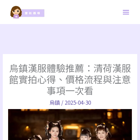
跳
至
主
要
內
容
烏鎮漢服體驗推薦：清荷漢服
館實拍心得、價格流程與注意
事項一次看
烏鎮
/
2025-04-30