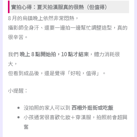
實拍心得：夏天拍漢服真的很熱（但值得）
8 月的烏鎮晚上依然非常悶熱，
攝影師全身汗、還要一邊拍一邊幫忙調整造型，真的
很辛苦。
我們
晚上 8 點開始拍，10 點才結束
，體力消耗很
大，
但看到成品後，還是覺得「好啦，值得」。
小提醒：
沒拍照的家人可以到
西柵外逛街或吃飯
小孩通常很喜歡化妝＋穿漢服，拍照前會超興
奮