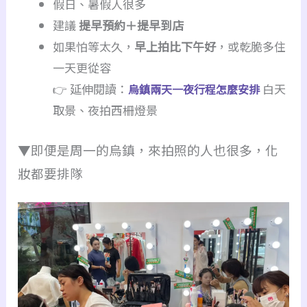
假日、暑假人很多
建議
提早預約＋提早到店
如果怕等太久，
早上拍比下午好
，或乾脆多住
一天更從容
👉 延伸閱讀：
白天
烏鎮兩天一夜行程怎麼安排
取景、夜拍西柵燈景
▼即便是周一的烏鎮，來拍照的人也很多，化
妝都要排隊