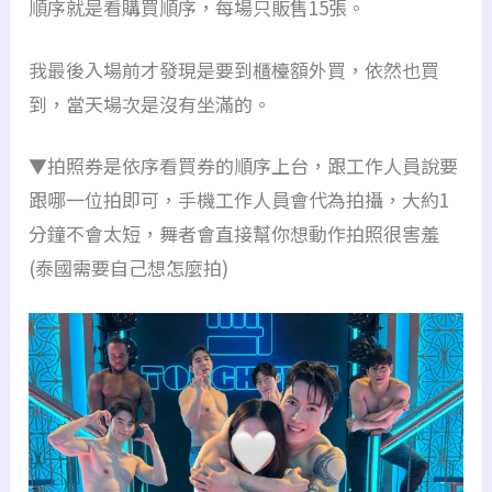
順序就是看購買順序，每場只販售15張。
我最後入場前才發現是要到櫃檯額外買，依然也買
到，當天場次是沒有坐滿的。
▼拍照券是依序看買券的順序上台，跟工作人員說要
跟哪一位拍即可，手機工作人員會代為拍攝，大約1
分鐘不會太短，舞者會直接幫你想動作拍照很害羞
(泰國需要自己想怎麼拍)