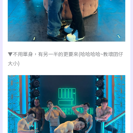
▼不用單身，有另一半的更要來(哈哈哈哈~教壞囝仔
大小)