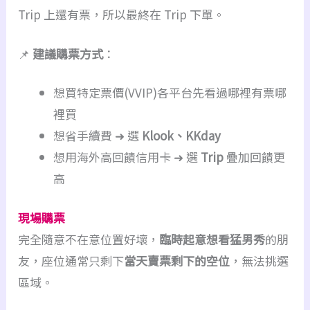
Trip 上還有票，所以最終在 Trip 下單。
📌
建議購票方式
：
想買特定票價(VVIP)各平台先看過哪裡有票哪
裡買
想省手續費 ➜ 選
Klook、KKday
想用海外高回饋信用卡 ➜ 選
Trip
疊加回饋更
高
現場購票
完全隨意不在意位置好壞，
臨時起意想看猛男秀
的朋
友，座位通常只剩下
當天賣票剩下的空位
，無法挑選
區域。