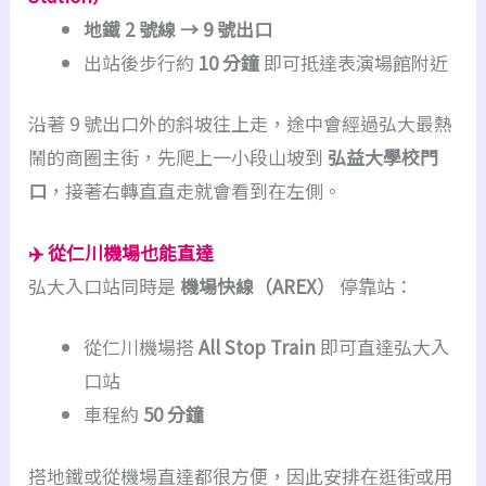
地鐵 2 號線 → 9 號出口
出站後步行約
10 分鐘
即可抵達表演場館附近
沿著 9 號出口外的斜坡往上走，途中會經過弘大最熱
鬧的商圈主街，先爬上一小段山坡到
弘益大學校門
口
，接著右轉直直走就會看到在左側。
✈️ 從仁川機場也能直達
弘大入口站同時是
機場快線（AREX）
停靠站：
從仁川機場搭
All Stop Train
即可直達弘大入
口站
車程約
50 分鐘
搭地鐵或從機場直達都很方便，因此安排在逛街或用