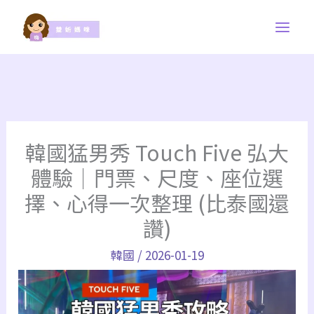
跳
至
主
要
內
容
韓國猛男秀 Touch Five 弘大
體驗｜門票、尺度、座位選
擇、心得一次整理 (比泰國還
讚)
韓國
/
2026-01-19