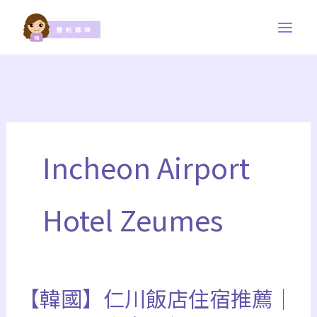
跳
至
主
要
內
容
Incheon Airport
Hotel Zeumes
【韓國】仁川飯店住宿推薦｜
【韓
國】