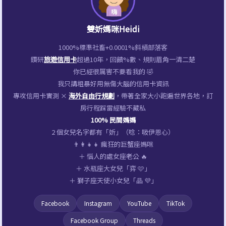
雙妡媽咪Heidi
1000%標準社畜+0.0001%斜槓部落客
鑽研
旅遊信用卡
超過10年，回饋%數、規則眉角一清二楚
你已經很厲害不要看我的 🤣
我只講粗暴好用無傷大腦的信用卡資訊
專攻信用卡實測 ×
海外自由行規劃
，帶著全家大小跑遍世界各地，訂
房行程踩雷經驗不藏私
100% 民間媽媽
2 個女兒名字都有「妡」（唸：吸伊恩心）
👨‍👩‍👧‍👧 瘋狂的巨蟹座媽咪
＋ 惱人的處女座老公 🔥
＋ 水瓶座大女兒「弈 🩷」
＋ 獅子座天使小女兒「品 💜」
Facebook
Instagram
YouTube
TikTok
Facebook Group
Threads