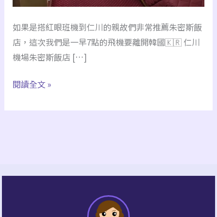
密
斯
如果是搭紅眼班機到仁川的親故們非常推薦朱密斯飯
飯
店，這次我們是一早7點的飛機要離開韓國🇰🇷 仁川
店
機場朱密斯飯店 […]
Incheon
Airport
閱讀全文 »
Hotel
Zeumes