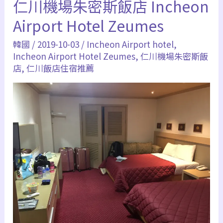
仁川機場朱密斯飯店 Incheon
仁
Airport Hotel Zeumes
川
韓國
/
2019-10-03
/
Incheon Airport hotel
,
飯
Incheon Airport Hotel Zeumes
,
仁川機場朱密斯飯
店
店
,
仁川飯店住宿推薦
住
宿
推
薦
｜
仁
川
機
場
朱