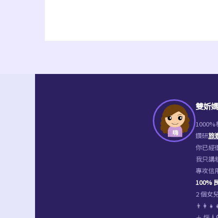
倫
敦
｜
LGW
Gatwick
機
場．
雙妡媽
Gatwick
1000
express
鑽研
旅
機
你已經很
我只講
場
專攻信
快
100%
線
2 個
👨‍👩
訂
＋ 惱人