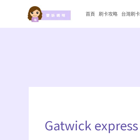
跳
至
首頁
刷卡攻略
台灣刷卡
主
要
內
容
Gatwick express