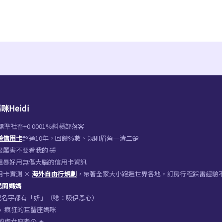
咪Heidi
%標準社畜+0.0001%斜槓部落客
遊信用卡
超過10年，回饋%數、規則眉角一清二楚
厲害不要看我的 🤣
粗暴好用無傷大腦的信用卡資訊
用卡實測 ×
海外自由行規劃
，帶著全家大小跑遍世界各地，訂房行程踩雷經驗
 民間媽媽
女兒名字都有「妡」（唸：吸伊恩心）
‍👧‍👧 瘋狂的巨蟹座媽咪
的處女座老公 🔥