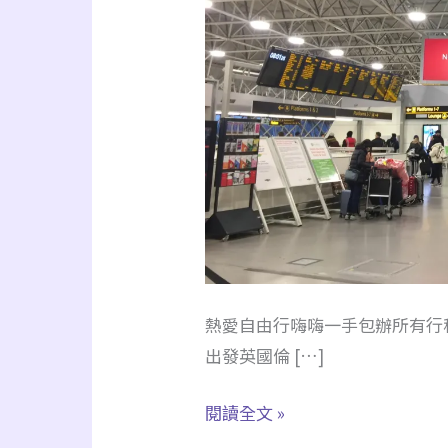
熱愛自由行嗨嗨一手包辦所有行程， 這
出發英國倫 […]
【英
閱讀全文 »
國】