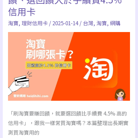
貨
網
信用卡
｜
站
99
適
淘寶
,
理財信用卡
/
2025-01-14
/
台灣
,
淘寶
,
網購
免
用）
運
還
能
台
灣
退
貨
免
「刷淘寶要賺回饋，就要選回饋比手續費 4.5% 高的
運
信用卡」，跟我一樣常買淘寶嗎？本篇整理出長期實
費！
測買淘寶用的
介