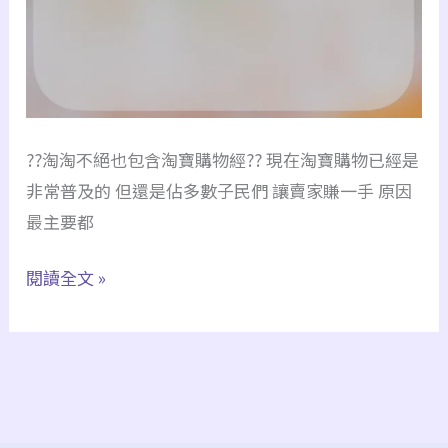
薦，
特
貨、
普
貨
??淘淘不絕也包含淘寶購物經?? 現在淘寶購物已經是
價
非常普及的 但還是佔多數子民們 讓賣家賺一手 原因
格
最主要都
時
效
｜
閱讀全文 »
評
淘
價
寶
｜
精
打