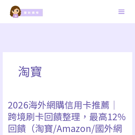
跳
至
主
要
內
容
淘寶
2026海外網購信用卡推薦｜
跨境刷卡回饋整理，最高12%
回饋（淘寶/Amazon/國外網