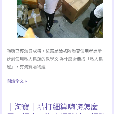
蜜
較，
幫
新
忙
戶
最
高
25%
嗨嗨已經淘貨成精，這篇是給初階淘寶使用者進階一
回
步到使用私人集運的教學文 為什麼需要找「私人集
饋、
運」，有淘寶購物經
選
回
【私
閱讀全文 »
饋
人
大
集
於
｜淘寶｜精打細算嗨嗨怎麼
運】
手
淘