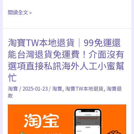
2026
閱讀全文 »
海
外
淘寶TW本地退貨｜99免運還
網
購
能台灣退貨免運費！介面沒有
信
選項直接私訊海外人工小蜜幫
用
忙
卡
推
淘寶
/
2025-01-23
/
淘寶
,
淘寶TW本地退貨
,
淘寶退
薦
款
｜
跨
境
刷