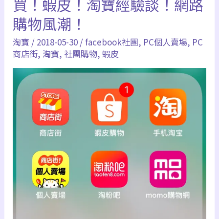
買！蝦皮！淘寶經驗談！網路
續
寶
購物風潮！
費
Tao
4.5%
淘寶
/
2018-05-30
/
facebook社團
,
PC個人賣場
,
PC
bao、
信
商店街
,
淘寶
,
社團購物
,
蝦皮
阿
用
里
卡
巴
巴
1688
｜
私
人
集
運
推