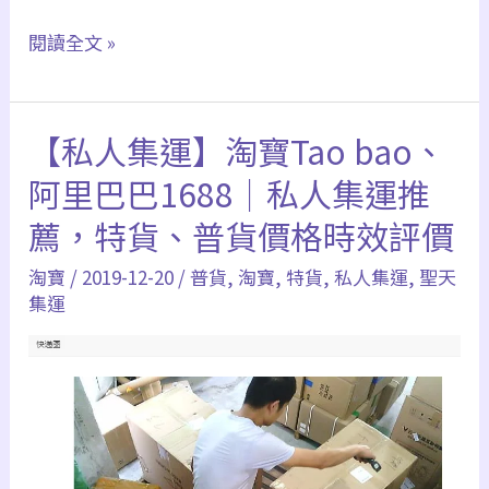
面
2026
閱讀全文 »
沒
淘
有
寶
選
【私人集運】淘寶Tao bao、
刷
項
卡
阿里巴巴1688｜私人集運推
直
推
薦，特貨、普貨價格時效評價
接
薦
私
淘寶
/
2019-12-20
/
普貨
,
淘寶
,
特貨
,
私人集運
,
聖天
｜
訊
集運
信
海
用
外
卡
人
回
工
饋
小
比