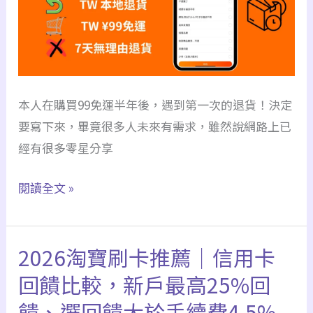
卡
回
饋
整
本人在購買99免運半年後，遇到第一次的退貨！決定
理，
要寫下來，畢竟很多人未來有需求，雖然說網路上已
最
經有很多零星分享
高
12%
淘
閱讀全文 »
回
寶
饋
TW
（淘
2026淘寶刷卡推薦｜信用卡
本
寶/Amazon/
地
國
回饋比較，新戶最高25%回
退
外
饋、選回饋大於手續費4.5%