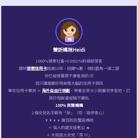
細
算
嗨
嗨
怎
雙妡媽咪Heidi
麼
1000%標準社畜+0.0001%斜槓部落客
買！
鑽研
旅遊信用卡
超過10年，回饋%數、規則眉角一清二楚
蝦
你已經很厲害不要看我的 🤣
皮！
我只講粗暴好用無傷大腦的信用卡資訊
淘
專攻信用卡實測 ×
海外自由行規劃
，帶著全家大小跑遍世界各地，訂
房行程踩雷經驗不藏私
寶
100% 民間媽媽
經
2 個女兒名字都有「妡」（唸：吸伊恩心）
驗
👨‍👩‍👧‍👧 瘋狂的巨蟹座媽咪
＋ 惱人的處女座老公 🔥
談！
＋ 水瓶座大女兒「弈 🩷」