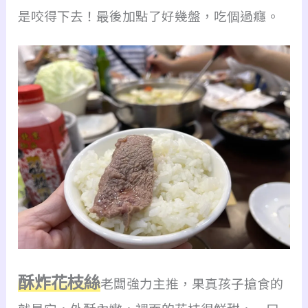
是咬得下去！最後加點了好幾盤，吃個過癮。
酥炸花枝絲
老闆強力主推，果真孩子搶食的