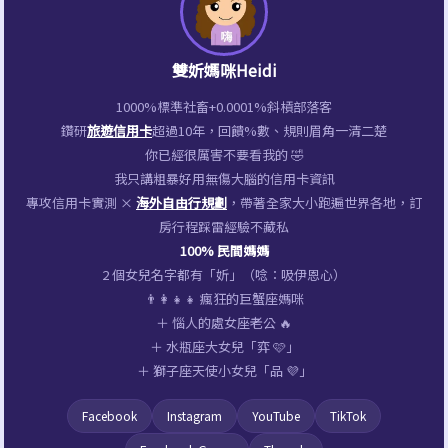
雙妡媽咪Heidi
1000%標準社畜+0.0001%斜槓部落客
鑽研
旅遊信用卡
超過10年，回饋%數、規則眉角一清二楚
你已經很厲害不要看我的 🤣
我只講粗暴好用無傷大腦的信用卡資訊
專攻信用卡實測 ×
海外自由行規劃
，帶著全家大小跑遍世界各地，訂
房行程踩雷經驗不藏私
100% 民間媽媽
2 個女兒名字都有「妡」（唸：吸伊恩心）
👨‍👩‍👧‍👧 瘋狂的巨蟹座媽咪
＋ 惱人的處女座老公 🔥
＋ 水瓶座大女兒「弈 🩷」
＋ 獅子座天使小女兒「品 💜」
Facebook
Instagram
YouTube
TikTok