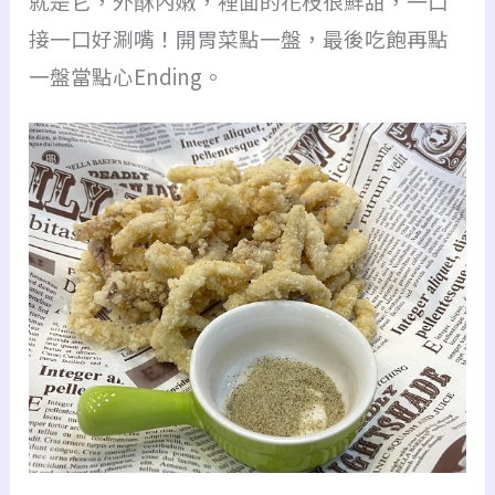
就是它，外酥內嫩，裡面的花枝很鮮甜，一口
接一口好涮嘴！開胃菜點一盤，最後吃飽再點
一盤當點心Ending。