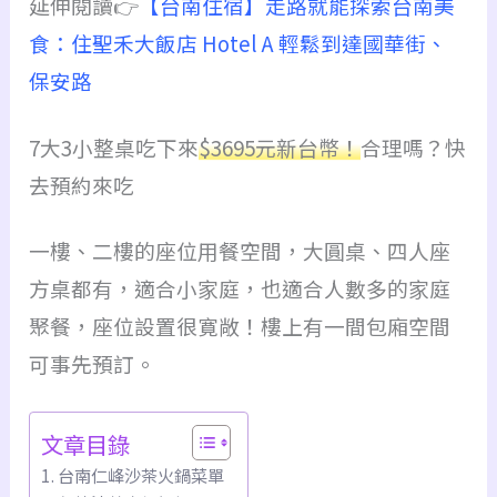
延伸閱讀👉
【台南住宿】走路就能探索台南美
食：住聖禾大飯店 Hotel A 輕鬆到達國華街、
保安路
7大3小整桌吃下來
$3695元新台幣！
合理嗎？快
去預約來吃
一樓、二樓的座位用餐空間，大圓桌、四人座
方桌都有，適合小家庭，也適合人數
多
的家庭
聚餐，座位設置很寛敞！樓上有一間包廂空間
可事先預訂。
文章目錄
台南仁峰沙茶火鍋菜單