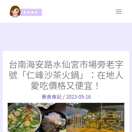
跳
至
主
要
內
容
台南海安路水仙宮市場旁老字
號「仁峰沙茶火鍋」：在地人
愛吃價格又便宜！
美食食記
/
2023-05-16