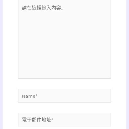
請
在
這
裡
輸
入
內
容...
Name*
電
子