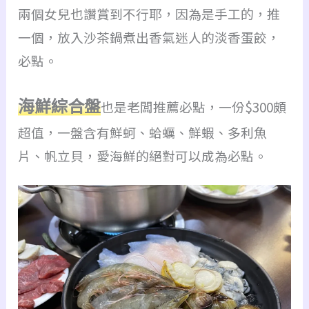
兩個女兒也讚賞到不行耶，因為是手工的，推
一個，放入沙茶鍋煮出香氣迷人的淡香蛋餃，
必點。
海鮮綜合盤
也是老闆推薦必點，一份
$300
頗
超值，一盤含有鮮蚵、蛤蠣、鮮蝦、多利魚
片、帆立貝，愛海鮮的絕對可以成為必點。