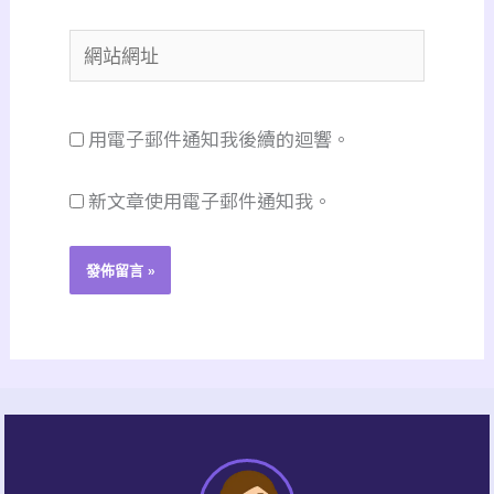
郵
網
件
站
地
網
址
用電子郵件通知我後續的迴響。
址
*
新文章使用電子郵件通知我。