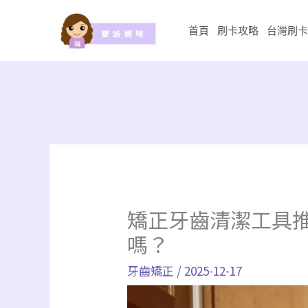
跳
至
首頁
刷卡攻略
台灣刷卡
主
要
內
容
矯正牙齒清潔工具
嗎？
牙齒矯正
/
2025-12-17