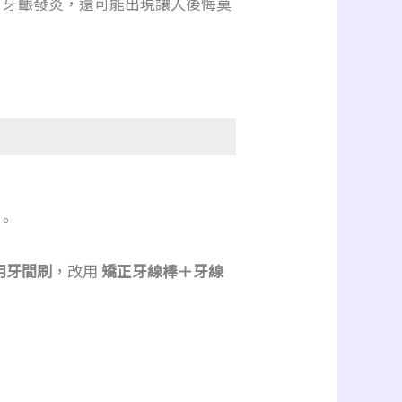
、牙齦發炎，還可能出現讓人後悔莫
。
用牙間刷
，改用
矯正牙線棒＋牙線