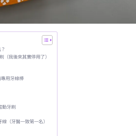
具？
間刷（我後來其實停用了）
齒專用牙線棒
 電動牙刷
 牙線（牙醫一致第一名）