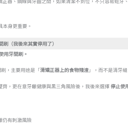
矯正器、鋼線與牙齒之間，如果清潔不到位，不只容易蛀牙
工具本身更重要。
牙間刷（我後來其實停用了）
使用牙間刷。
間刷，主要用途是「
清矯正器上的食物殘渣
」，而不是清牙縫
整齊，更在意牙齦健康與黑三角風險後，我後來選擇
停止使
齦仍有刺激風險