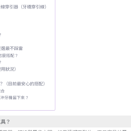
 牙線穿引器（牙橋穿引線）
？
麼選最不踩雷
怎麼搭配？
？
使用狀況）
？（目前最安心的搭配）
組合
與沖牙機留下來？
工具？