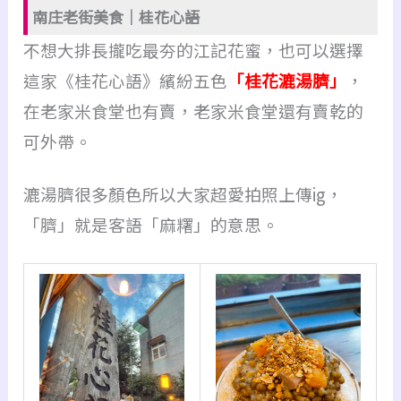
南庄老街美食｜桂花心語
不想大排長攏吃最夯的江記花蜜，也可以選擇
這家《桂花心語》
繽紛五色
「桂花漉湯臍」
，
在老家米食堂也有賣，老家米食堂還有賣乾的
可外帶。
漉湯臍很多顏色所以大家超愛拍照上傳ig，
「臍」就是客語「麻糬」的意思。