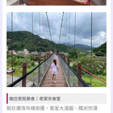
南庄老街美食｜老家米食堂
就在康濟吊橋旁邊，客家大湯圓、糯米炸湯