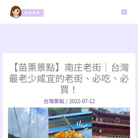
跳
至
主
要
內
容
【苗栗景點】南庄老街｜台灣
最老少咸宜的老街、必吃、必
買！
台灣景點
/
2022-07-12