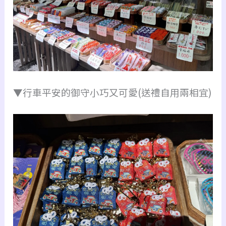
▼行車平安的御守小巧又可愛(送禮自用兩相宜)