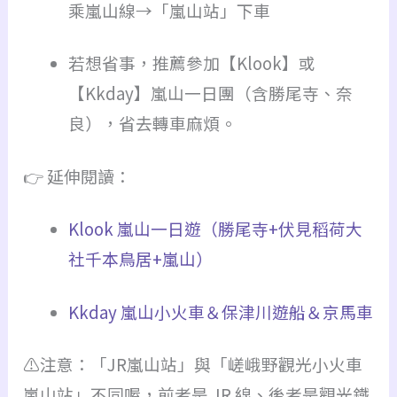
乘嵐山線→「嵐山站」下車
若想省事，推薦參加【Klook】或
【Kkday】嵐山一日團（含勝尾寺、奈
良），省去轉車麻煩。
👉 延伸閱讀：
Klook 嵐山一日遊（勝尾寺+伏見稻荷大
社千本鳥居+嵐山）
Kkday 嵐山小火車＆保津川遊船＆京馬車
⚠️注意：「JR嵐山站」與「嵯峨野觀光小火車
嵐山站」不同喔，前者是 JR 線、後者是觀光鐵