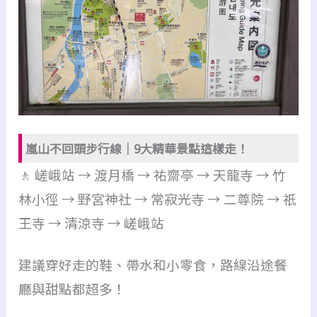
嵐山不回頭步行線｜9大精華景點這樣走！
🚶 嵯峨站 → 渡月橋 → 祐齋亭 → 天龍寺 → 竹
林小徑 → 野宮神社 → 常寂光寺 → 二尊院 → 祇
王寺 → 清涼寺 → 嵯峨站
建議穿好走的鞋、帶水和小零食，路線沿途餐
廳與甜點都超多！