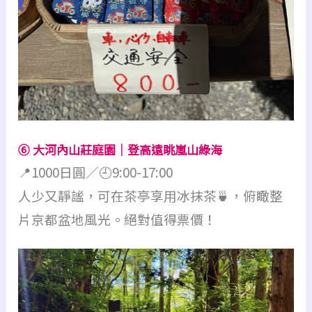
⑥ 大河內山莊庭園｜登高遠眺嵐山綠海
📍1000日圓／🕘9:00-17:00
人少又靜謐，可在茶亭享用冰抹茶🍵，俯瞰整
片京都盆地風光。絕對值得票價！