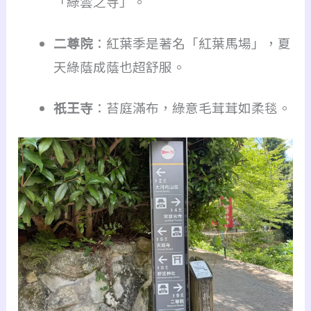
「綠雲之寺」。
二尊院
：紅葉季是著名「紅葉馬場」，夏
天綠蔭成蔭也超舒服。
祇王寺
：苔庭滿布，綠意毛茸茸如柔毯。