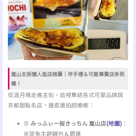
嵐山主街懶人逛店推薦｜伴手禮＆可愛專賣店多到
爆！
從渡月橋走進主街，這裡集結各式可愛品牌與
京都甜點名店，邊逛邊拍超療癒：
🐰
みっふぃー桜きっちん 嵐山店
(地圖)
：
米菲兔主題麵包＆周邊