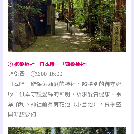
⑦ 御髮神社｜日本唯一「頭髮神社」
📍免費／🕘9:00-16:00
日本唯一能保佑頭髮的神社，超特別的御守必
收！供奉守護髮絲的神明，祈求髮質健康、事
業順利。神社前有荷花池（小倉池），夏季盛
開時超夢幻！