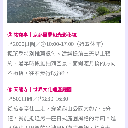
② 祐齋亭｜京都最夢幻光影秘境
📍2000日圓／🕘10:00-17:00（週四休館）
楓葉季特別推薦很每。建議提前三天以上預
約，最早時段能拍到空景。面對渡月橋的方向
不過橋，往右步行8分鐘。
③ 天龍寺｜世界文化遺產庭園
📍500日圓／🕘8:30-16:30
從祐斋亭往上走，穿過龜山公園大約7、8分
鐘，就能抵達另一座日式庭園風格的寺廟。進
入後映入眼簾的是池泉回遊式景觀，禪意十