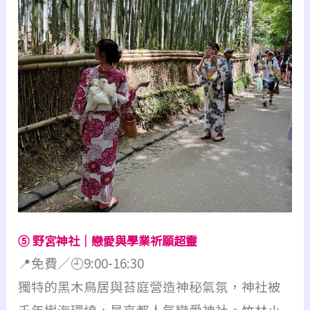
⑤ 野宮神社｜戀愛與學業祈願超靈
📍免費／🕘9:00-16:30
獨特的黑木鳥居與苔庭營造神秘氣氛，神社被
千年樹海環繞，是京都人氣戀愛神社。竹林小