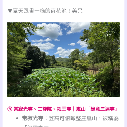
▼夏天跟畫一樣的荷花池！美呆
⑧ 常寂光寺、二尊院、祇王寺｜嵐山「綠意三連寺」
常寂光寺
：登高可俯瞰整座嵐山，被稱為