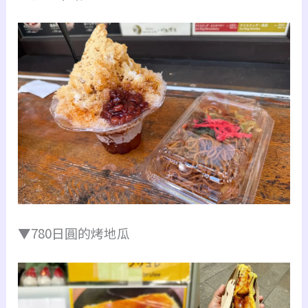
▼780日圓的烤地瓜