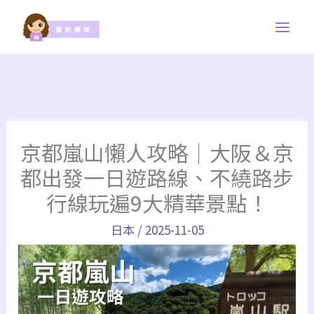
跳
至
主
要
內
容
京都嵐山懶人攻略｜大阪＆京
都出發一日遊路線、不繞路步
行線玩遍9大精華景點！
日本
/
2025-11-05