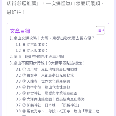
店街必逛推薦」，一次搞懂嵐山怎麼玩最順、
最好拍！
文章目錄
嵐山交通攻略｜大阪、京都出發怎麼去最方便？
🚆 從京都出發：
🚆 從大阪出發：
嵐山｜嵯峨野觀光小火車地圖
嵐山不回頭步行線｜9大精華景點這樣走！
① 渡月橋｜嵐山地標與最佳拍照點
② 祐齋亭｜京都最夢幻光影秘境
③ 天龍寺｜世界文化遺產庭園
④ 竹林小徑｜嵐山代表性景觀
⑤ 野宮神社｜戀愛與學業祈願超靈
⑥ 大河內山莊庭園｜登高遠眺嵐山綠海
⑦ 御髮神社｜日本唯一「頭髮神社」
⑧ 常寂光寺、二尊院、祇王寺｜嵐山「綠意三連