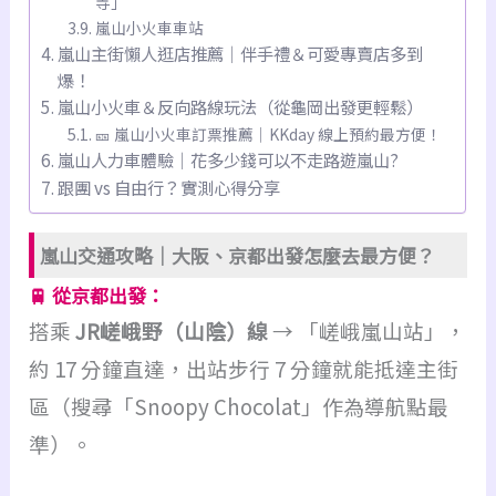
寺」
嵐山小火車車站
嵐山主街懶人逛店推薦｜伴手禮＆可愛專賣店多到
爆！
嵐山小火車＆反向路線玩法（從龜岡出發更輕鬆）
🎫 嵐山小火車訂票推薦｜KKday 線上預約最方便！
嵐山人力車體驗｜花多少錢可以不走路遊嵐山?
跟團 vs 自由行？實測心得分享
嵐山交通攻略｜大阪、京都出發怎麼去最方便？
🚆 從京都出發：
搭乘
JR嵯峨野（山陰）線
→ 「嵯峨嵐山站」，
約 17 分鐘直達，出站步行 7 分鐘就能抵達主街
區（搜尋「Snoopy Chocolat」作為導航點最
準）。