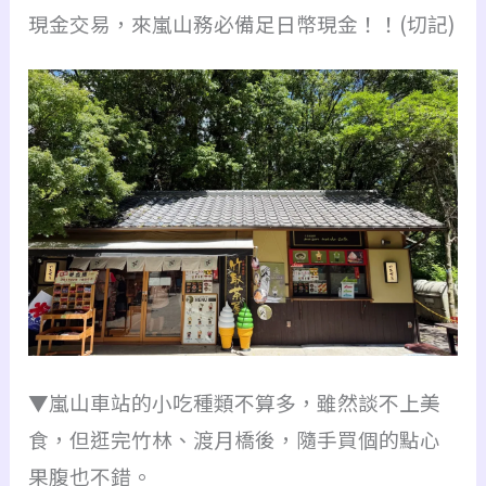
現金交易，來嵐山務必備足日幣現金！！(切記)
▼嵐山車站的小吃種類不算多，雖然談不上美
食，但逛完竹林、渡月橋後，隨手買個的點心
果腹也不錯。