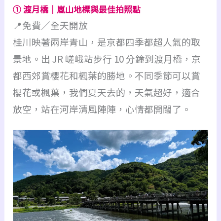
① 渡月橋｜嵐山地標與最佳拍照點
📍免費／全天開放
桂川映著兩岸青山，是京都四季都超人氣的取
景地。出 JR 嵯峨站步行 10 分鐘到渡月橋，京
都西郊賞櫻花和楓葉的勝地。不同季節可以賞
櫻花或楓葉，我們夏天去的，天氣超好，適合
放空，站在河岸清風陣陣，心情都開闊了。