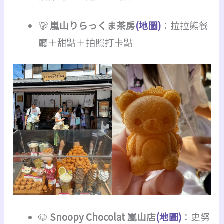
🐻
嵐山りらっくま茶房
(地圖)
：拉拉熊餐
廳＋甜點＋拍照打卡點
🐶
Snoopy Chocolat 嵐山店
(地圖)
：史努