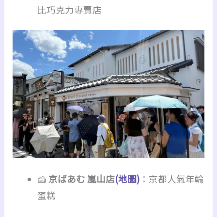
比巧克力專賣店
🍰
京ばあむ 嵐山店
(地圖)
：京都人氣年輪
蛋糕