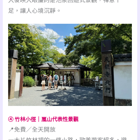
足，讓人心境沉靜。
④ 竹林小徑｜嵐山代表性景觀
📍免費／全天開放
一大片竹林裡的一條小路，歐美遊客超多，避