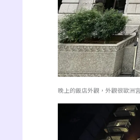
晚上的飯店外觀，
外觀很歐洲