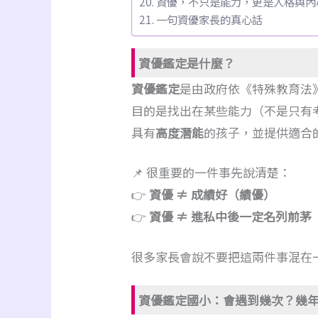
資優，不只是能力，更是人格與內
一句資優家長的真心話
資優鑑定是什麼？
資優鑑定
是由政府依《特殊教育法
目的是找出在某些能力（不是只有
具有
高度潛能
的孩子，並提供適合
📌 很重要的一件事先說清楚：
👉
資優 ≠ 成績好（績優）
👉
資優 ≠ 進私中後一定名列前茅
很多家長會說不要把這兩件事混在
資優鑑定國小：會遇到幾次？幾