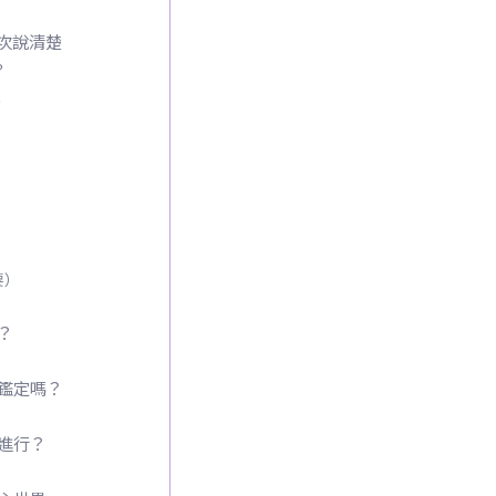
一次說清楚
？
理
）
要）
？
鑑定嗎？
進行？