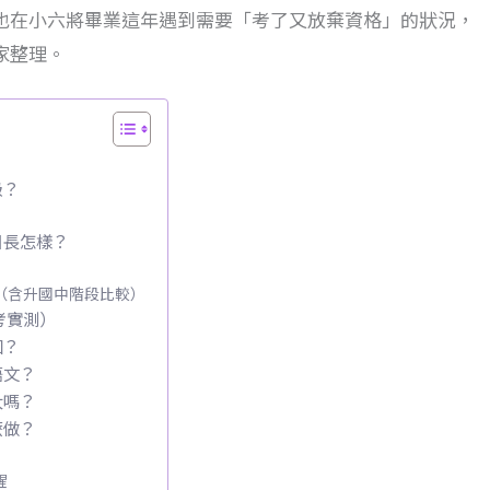
也在小六將畢業這年遇到需要「考了又放棄資格」的狀況，
家整理。
級？
目長怎樣？
（含升國中階段比較）
考實測）
知？
語文？
大嗎？
麼做？
醒