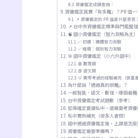
資優鑑定成績查詢：
資優鑑定其實「有多難」？PR 值
📌 資優鑑定的 PR 值是什麼意思
📌 台中市資優鑑定標準與門檻整
🧠 國小資優鑑定（智力測驗為主
✅ 初選：團體智力測驗
✅ 複選：個別智力測驗
🎯 國中資優鑑定（小六升國中）
📘 數理類
📗 語文類
💡 實際考過的經驗補充（很重
為什麼說「通過真的很難」？
一般智能、語文、數理，哪個最難
台中資優鑑定考試題數（參考）
如果確定要讀私中，還需要考資優
私中實例補充（很多人會問）
國中通過資優鑑定後，上課是怎麼
資優鑑定需要準備嗎？