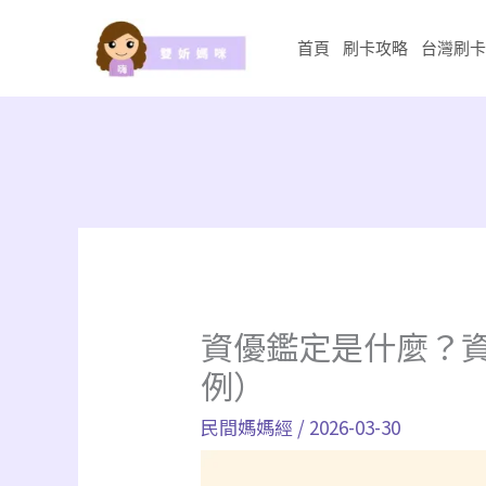
跳
至
首頁
刷卡攻略
台灣刷卡
主
要
內
容
資優鑑定是什麼？
例）
民間媽媽經
/
2026-03-30