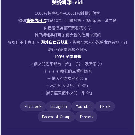
雙妡媽咪Heidi
1000%標準社畜+0.0001%斜槓部落客
鑽研
旅遊信用卡
超過10年，回饋%數、規則眉角一清二楚
你已經很厲害不要看我的 🤣
我只講粗暴好用無傷大腦的信用卡資訊
專攻信用卡實測 ×
海外自由行規劃
，帶著全家大小跑遍世界各地，訂
房行程踩雷經驗不藏私
100% 民間媽媽
2 個女兒名字都有「妡」（唸：吸伊恩心）
👨‍👩‍👧‍👧 瘋狂的巨蟹座媽咪
＋ 惱人的處女座老公 🔥
＋ 水瓶座大女兒「弈 🩷」
＋ 獅子座天使小女兒「品 💜」
Facebook
Instagram
YouTube
TikTok
Facebook Group
Threads