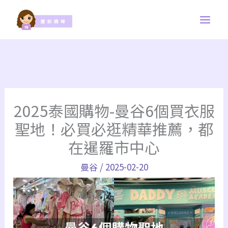
跳
至
主
要
內
容
2025泰國購物-曼谷6個買衣服
聖地！必買必逛精華推薦，都
在暹羅市中心
曼谷
/
2025-02-20