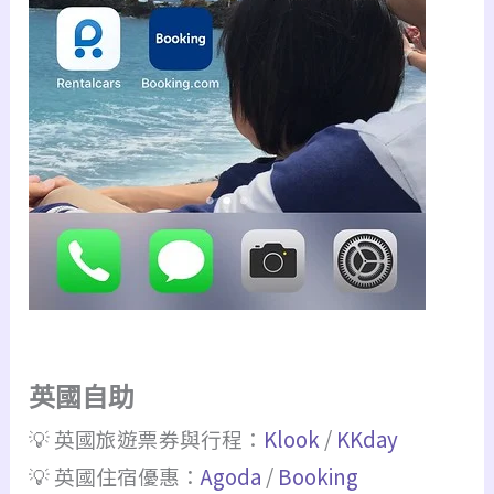
英國自助
💡 英國旅遊票券與行程：
Klook
/
KKday
💡 英國住宿優惠：
Agoda
/
Booking