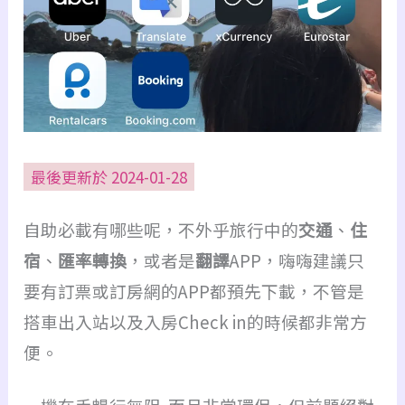
最後更新於 2024-01-28
自助必載有哪些呢，不外乎旅行中的
交通
、
住
宿
、
匯率轉換
，或者是
翻譯
APP，嗨嗨建議只
要有訂票或訂房網的APP都預先下載，不管是
搭車出入站以及入房Check in的時候都非常方
便。