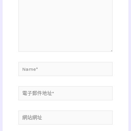
裡
輸
入
內
容...
Name*
電
子
郵
網
件
站
地