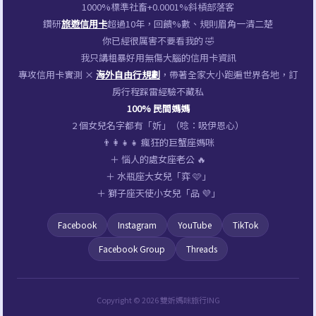
1000%標準社畜+0.0001%斜槓部落客
鑽研
旅遊信用卡
超過10年，回饋%數、規則眉角一清二楚
你已經很厲害不要看我的 🤣
我只講粗暴好用無傷大腦的信用卡資訊
專攻信用卡實測 ×
海外自由行規劃
，帶著全家大小跑遍世界各地，訂
房行程踩雷經驗不藏私
100% 民間媽媽
2 個女兒名字都有「妡」（唸：吸伊恩心）
👨‍👩‍👧‍👧 瘋狂的巨蟹座媽咪
＋ 惱人的處女座老公 🔥
＋ 水瓶座大女兒「弈 🩷」
＋ 獅子座天使小女兒「品 💜」
Facebook
Instagram
YouTube
TikTok
Facebook Group
Threads
Copyright © 2026 雙妡媽咪旅行ING