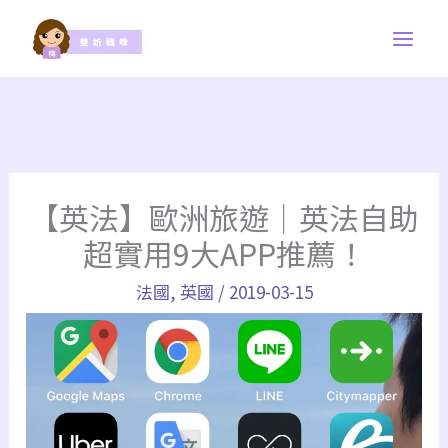
跳
至
主
要
內
容
【英法】歐洲旅遊｜英法自助
超實用9大APP推薦！
法國
,
英國
/
2019-03-15