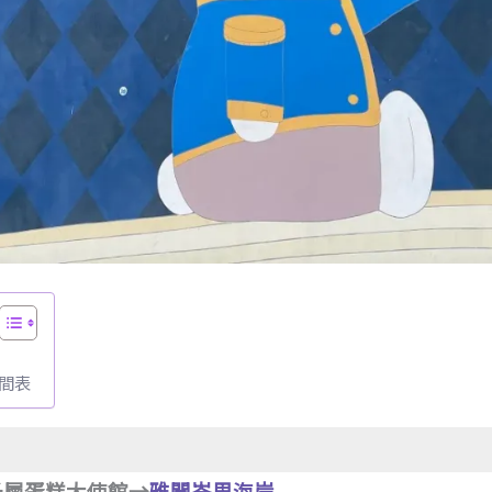
時間表
千層蛋糕大使館→
雅聞峇里海岸