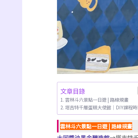
文章目錄
雲林斗六景點一日遊 | 路線規畫
塔吉特千層蛋糕大使館｜DIY課程
雲林斗六景點一日遊 | 路線規畫
大同醬油黑金釀造館
→塔吉特