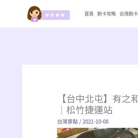
跳
至
首頁
刷卡攻略
台灣刷卡
主
要
內
容
【台中北屯】有之
｜松竹捷運站
台灣景點
/
2021-10-08