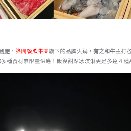
到飽
，
築間餐飲集團
旗下的品牌火鍋，
有之和牛
主打
0多種食材無限量供應！飯後甜點冰淇淋更是多達４種