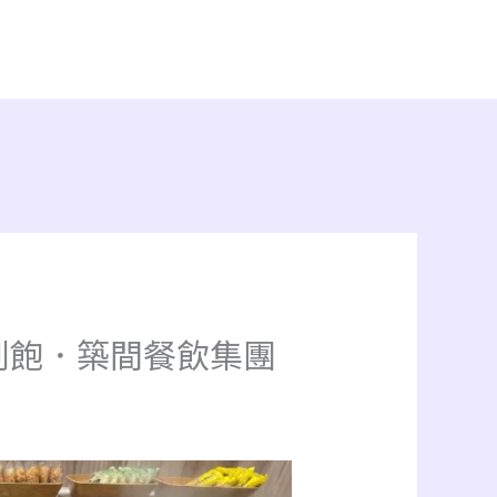
到飽．築間餐飲集團