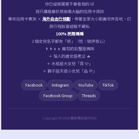
你已經很厲害不要看我的 🤣
我只講粗暴好用無傷大腦的信用卡資訊
專攻信用卡實測 ×
海外自由行規劃
，帶著全家大小跑遍世界各地，訂
房行程踩雷經驗不藏私
100% 民間媽媽
2 個女兒名字都有「妡」（唸：吸伊恩心）
👨‍👩‍👧‍👧 瘋狂的巨蟹座媽咪
＋ 惱人的處女座老公 🔥
＋ 水瓶座大女兒「弈 🩷」
＋ 獅子座天使小女兒「品 💜」
Facebook
Instagram
YouTube
TikTok
Facebook Group
Threads
Copyright © 2026 雙妡媽咪旅行ING