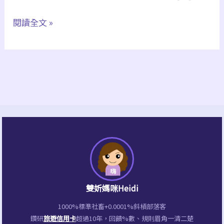
如
閱讀全文 »
何
用
Word
press
創
建
Podcast、
RSS
｜
上
雙妡媽咪Heidi
架
1000%標準社畜+0.0001%斜槓部落客
Apple
鑽研
旅遊信用卡
超過10年，回饋%數、規則眉角一清二楚
Podcast