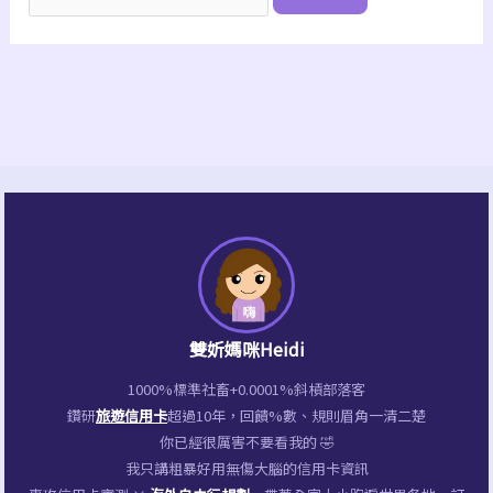
雙妡媽咪Heidi
1000%標準社畜+0.0001%斜槓部落客
鑽研
旅遊信用卡
超過10年，回饋%數、規則眉角一清二楚
你已經很厲害不要看我的 🤣
我只講粗暴好用無傷大腦的信用卡資訊