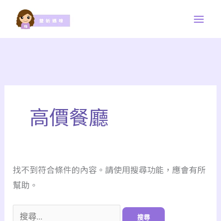
跳
至
主
要
內
容
搜
尋
高價餐廳
關
鍵
字:
找不到符合條件的內容。請使用搜尋功能，應會有所
幫助。