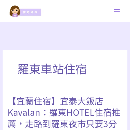
跳
至
主
要
內
容
羅東車站住宿
【宜蘭住宿】宜泰大飯店
Kavalan：羅東HOTEL住宿推
薦，走路到羅東夜市只要3分