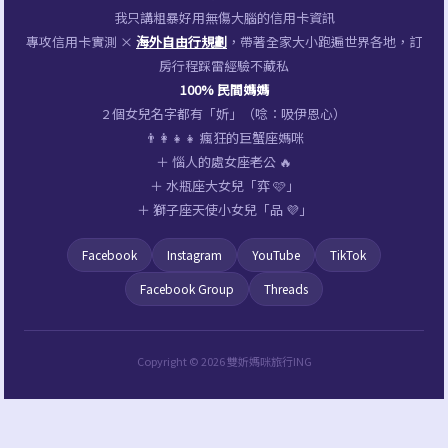
宿
我只講粗暴好用無傷大腦的信用卡資訊
推
專攻信用卡實測 ×
海外自由行規劃
，帶著全家大小跑遍世界各地，訂
房行程踩雷經驗不藏私
薦，
100% 民間媽媽
走
2 個女兒名字都有「妡」（唸：吸伊恩心）
路
👨‍👩‍👧‍👧 瘋狂的巨蟹座媽咪
＋ 惱人的處女座老公 🔥
到
＋ 水瓶座大女兒「弈 🩷」
羅
＋ 獅子座天使小女兒「品 💜」
東
Facebook
Instagram
YouTube
TikTok
夜
市
Facebook Group
Threads
只
要
Copyright © 2026 雙妡媽咪旅行ING
3
分
鐘