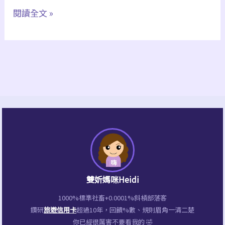
【宜
閱讀全文 »
蘭
住
宿】
宜
泰
大
飯
店
Kavalan：
羅
雙妡媽咪Heidi
東
1000%標準社畜+0.0001%斜槓部落客
HOTEL
鑽研
旅遊信用卡
超過10年，回饋%數、規則眉角一清二楚
住
你已經很厲害不要看我的 🤣