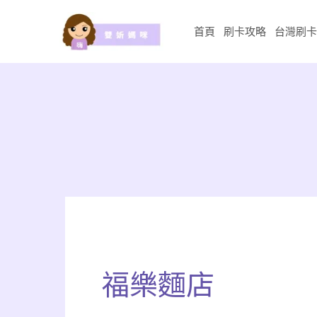
跳
至
首頁
刷卡攻略
台灣刷卡
主
要
內
容
福樂麵店