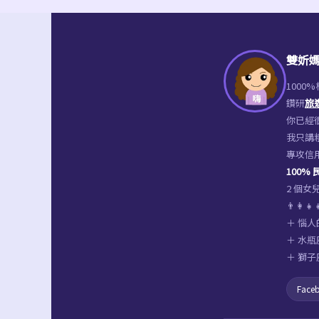
麵
店
｜
雙妡媽
道
1000
地
鑽研
旅
客
你已經很
我只講
家
專攻信
美
100%
食
2 個
👨‍👩
餐
＋ 惱人
廳．
＋ 水瓶
超
＋ 獅子
人
Face
氣