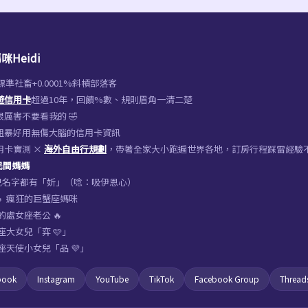
咪Heidi
%標準社畜+0.0001%斜槓部落客
遊信用卡
超過10年，回饋%數、規則眉角一清二楚
厲害不要看我的 🤣
粗暴好用無傷大腦的信用卡資訊
用卡實測 ×
海外自由行規劃
，帶著全家大小跑遍世界各地，訂房行程踩雷經驗
 民間媽媽
女兒名字都有「妡」（唸：吸伊恩心）
‍👧‍👧 瘋狂的巨蟹座媽咪
的處女座老公 🔥
座大女兒「弈 🩷」
座天使小女兒「品 💜」
book
Instagram
YouTube
TikTok
Facebook Group
Thread