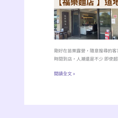
剛好在苗栗露營，隨意搜尋的客
時間到店，人潮還是不少 即使超過
【苗
閱讀全文 »
栗
公
館】
福
樂