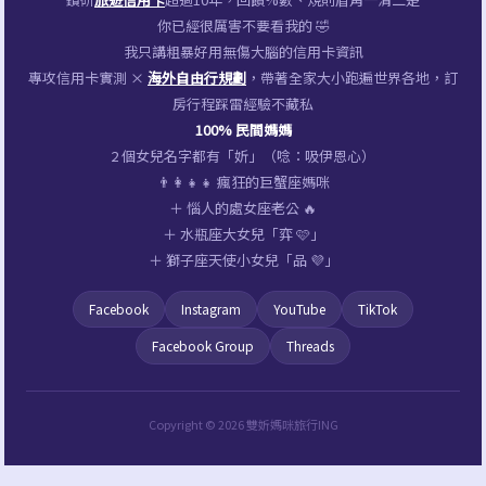
營
你已經很厲害不要看我的 🤣
拖
我只講粗暴好用無傷大腦的信用卡資訊
鞋
專攻信用卡實測 ×
海外自由行規劃
，帶著全家大小跑遍世界各地，訂
房行程踩雷經驗不藏私
特
100% 民間媽媽
賣
2 個女兒名字都有「妡」（唸：吸伊恩心）
會，
👨‍👩‍👧‍👧 瘋狂的巨蟹座媽咪
＋ 惱人的處女座老公 🔥
兒
＋ 水瓶座大女兒「弈 🩷」
童
＋ 獅子座天使小女兒「品 💜」
洞
Facebook
Instagram
YouTube
TikTok
洞
鞋
Facebook Group
Threads
100
元、
Copyright © 2026 雙妡媽咪旅行ING
勃
肯