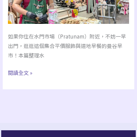
Studio
一
件
如果你住在水門市場（Pratunam）附近，不妨一早
批
出門，逛逛這個集合平價服飾與道地早餐的曼谷早
發
市！本篇整理水
價
女
【曼
閱讀全文 »
裝
谷
100
水
泰
門
銖
早
起
市
超
攻
便