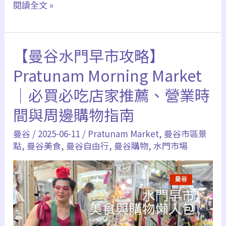
【2025
閱讀全文 »
最
新】
【曼谷水門早市攻略】
曼
谷
Pratunam Morning Market
水
｜必買必吃店家推薦、營業時
門
間與周邊購物指南
市
場
曼谷
/
2025-06-11
/
Pratunam Market
,
曼谷市區景
購
點
,
曼谷美食
,
曼谷自由行
,
曼谷購物
,
水門市場
物
攻
略
｜
December’s