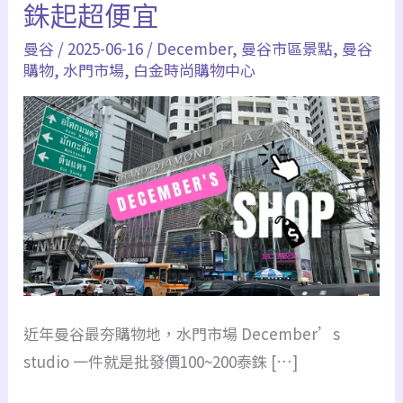
銖起超便宜
曼谷
/
2025-06-16
/
December
,
曼谷市區景點
,
曼谷
購物
,
水門市場
,
白金時尚購物中心
近年曼谷最夯購物地，水門市場 December’s
studio 一件就是批發價100~200泰銖 […]