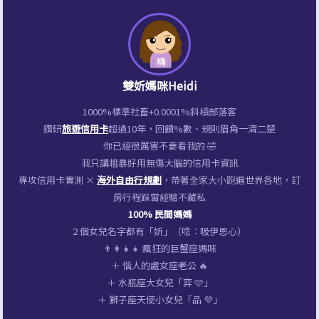
略】
宜
Pratunam
Morning
Market
雙妡媽咪Heidi
｜
1000%標準社畜+0.0001%斜槓部落客
必
鑽研
旅遊信用卡
超過10年，回饋%數、規則眉角一清二楚
買
你已經很厲害不要看我的 🤣
必
我只講粗暴好用無傷大腦的信用卡資訊
吃
專攻信用卡實測 ×
海外自由行規劃
，帶著全家大小跑遍世界各地，訂
房行程踩雷經驗不藏私
店
100% 民間媽媽
家
2 個女兒名字都有「妡」（唸：吸伊恩心）
推
👨‍👩‍👧‍👧 瘋狂的巨蟹座媽咪
＋ 惱人的處女座老公 🔥
薦、
＋ 水瓶座大女兒「弈 🩷」
營
＋ 獅子座天使小女兒「品 💜」
業