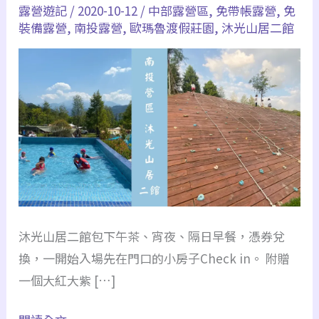
露營遊記
/
2020-10-12
/
中部露營區
,
免帶帳露營
,
免
沐
裝備露營
,
南投露營
,
歐瑪魯渡假莊園
,
沐光山居二館
光
山
居
二
館
｜
划
水
道、
攀
沐光山居二館包下午茶、宵夜、隔日早餐，憑券兌
岩、
換，一開始入場先在門口的小房子Check in。 附贈
沙
一個大紅大紫 […]
池、