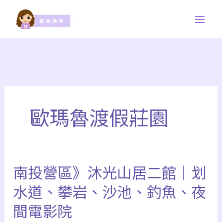
跳
至
主
要
內
容
歐瑪魯渡假莊園
南投營區》沐光山居二館｜划
南
投
水道、攀岩、沙池、釣魚、夜
營
間電影院
區》