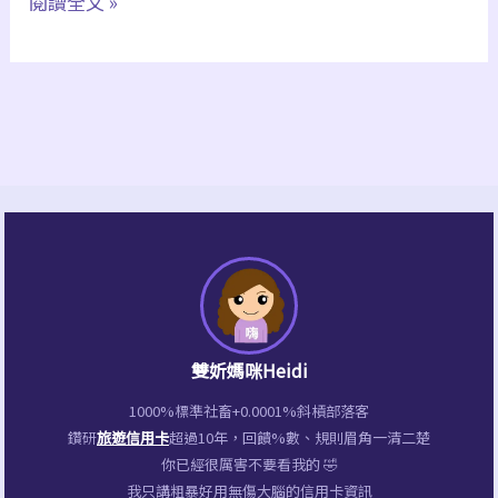
閱讀全文 »
釣
魚、
夜
間
電
影
院
雙妡媽咪Heidi
1000%標準社畜+0.0001%斜槓部落客
鑽研
旅遊信用卡
超過10年，回饋%數、規則眉角一清二楚
你已經很厲害不要看我的 🤣
我只講粗暴好用無傷大腦的信用卡資訊