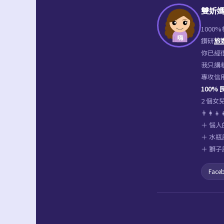
雙妡媽
1000
鑽研
旅
你已經很
我只講
專攻信
100%
2 個
👨‍👩
＋ 惱人
＋ 水瓶
＋ 獅子
Face