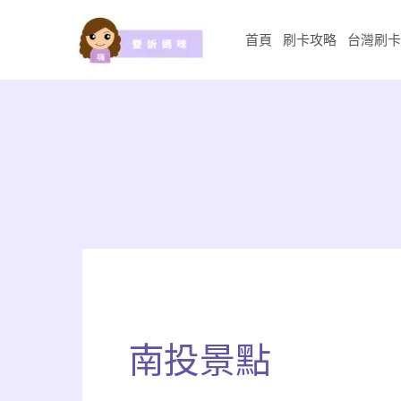
跳
至
首頁
刷卡攻略
台灣刷卡
主
要
內
容
搜
尋
關
南投景點
鍵
字: