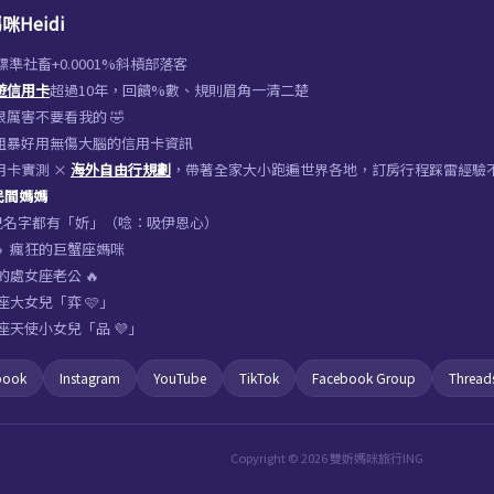
咪Heidi
%標準社畜+0.0001%斜槓部落客
遊信用卡
超過10年，回饋%數、規則眉角一清二楚
厲害不要看我的 🤣
粗暴好用無傷大腦的信用卡資訊
用卡實測 ×
海外自由行規劃
，帶著全家大小跑遍世界各地，訂房行程踩雷經驗
 民間媽媽
女兒名字都有「妡」（唸：吸伊恩心）
‍👧‍👧 瘋狂的巨蟹座媽咪
的處女座老公 🔥
座大女兒「弈 🩷」
座天使小女兒「品 💜」
book
Instagram
YouTube
TikTok
Facebook Group
Thread
Copyright © 2026 雙妡媽咪旅行ING