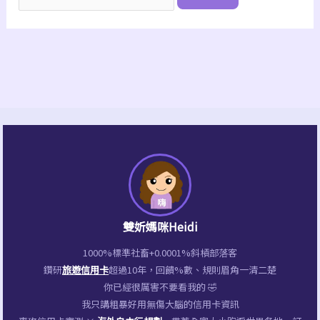
尋
關
鍵
字:
雙妡媽咪Heidi
1000%標準社畜+0.0001%斜槓部落客
鑽研
旅遊信用卡
超過10年，回饋%數、規則眉角一清二楚
你已經很厲害不要看我的 🤣
我只講粗暴好用無傷大腦的信用卡資訊