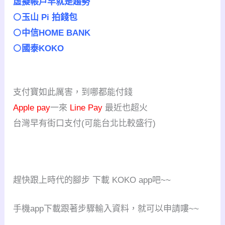
虛擬帳戶早就是趨勢
⚪玉山 Pi 拍錢包
⚪中信HOME BANK
⚪國泰KOKO
支付寶如此厲害，到哪都能付錢
Apple pay
一來
Line Pay
最近也超火
台灣早有街口支付(可能台北比較盛行)
趕快跟上時代的腳步 下載 KOKO app吧~~
手機app下載跟著步驟輸入資料，就可以申請嘍~~