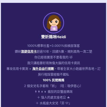
雙妡媽咪Heidi
1000%標準社畜+0.0001%斜槓部落客
鑽研
旅遊信用卡
超過10年，回饋%數、規則眉角一清二楚
你已經很厲害不要看我的 🤣
我只講粗暴好用無傷大腦的信用卡資訊
專攻信用卡實測 ×
海外自由行規劃
，帶著全家大小跑遍世界各地，訂
房行程踩雷經驗不藏私
100% 民間媽媽
2 個女兒名字都有「妡」（唸：吸伊恩心）
👨‍👩‍👧‍👧 瘋狂的巨蟹座媽咪
＋ 惱人的處女座老公 🔥
＋ 水瓶座大女兒「弈 🩷」