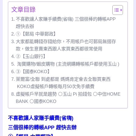
文章目錄
不喜歡讓人家賺手續費(省嗨) 三個很棒的轉帳APP
趕快去辦
①【郵局 中華郵政】
大家都能轉錢存錢給你，不用帳戶也可郵局無摺存
款，做生意賣東西跟人家買東西都很常使用
②【玉山銀行】
淘寶購物/蝦皮購物 (主流網購轉帳帳戶都使用玉山 )
③【國泰KOKO】
萊爾富/全聯 到處都是 媽媽肯定會去全聯買東西
KOKO虛擬帳戶轉帳每月50次免手續費
虛擬帳戶早就是趨勢 ⚪玉山 Pi 拍錢包 ⚪中信HOME
BANK ⚪國泰KOKO
不喜歡讓人家賺手續費(省嗨)
三個很棒的轉帳APP 趕快去辦