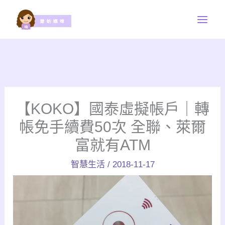
跳
至
主
要
內
容
【KOKO】國泰虛擬帳戶｜轉
帳免手續費50次 全聯、萊爾
富就有ATM
智慧生活
/
2018-11-17