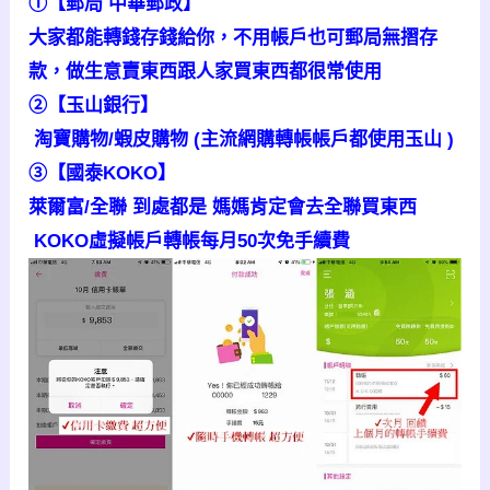
①【
郵局 中華郵政
】
大家都能轉錢存錢給你，不用帳戶也可郵局無摺存
款，做生意賣東西跟人家買東西都很常使用
②
【
玉山銀行
】
淘寶購物/蝦皮購物 (主流網購轉帳帳戶都使用玉山 )
③
【
國泰KOKO
】
萊爾富/全聯 到處都是 媽媽肯定會去全聯買東西
KOKO虛擬帳戶轉帳每月50次免手續費