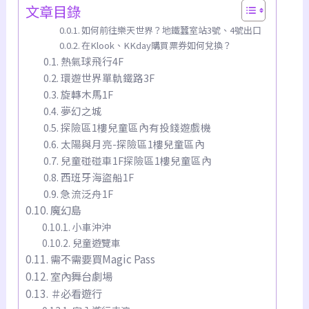
文章目錄
如何前往樂天世界？地鐵蠶室站3號、4號出口
在Klook、KKday購買票券如何兌換？
熱氣球飛行4F
環遊世界單軌鐵路3F
旋轉木馬1F
夢幻之城
探險區1樓兒童區內有投錢遊戲機
太陽與月亮-探險區1樓兒童區內
兒童碰碰車1F探險區1樓兒童區內
西班牙海盜船1F
急流泛舟1F
魔幻島
小車沖沖
兒童遊覽車
需不需要買Magic Pass
室內舞台劇場
＃必看遊行