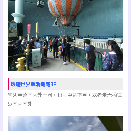
環遊世界單軌鐵路3F
🔻列車繞室內外一圈，也可中途下車，或者走天橋往
返室內室外