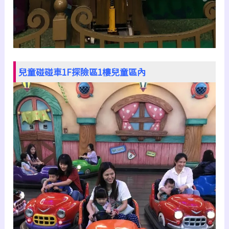
兒童碰碰車1F
探險區1樓兒童區內