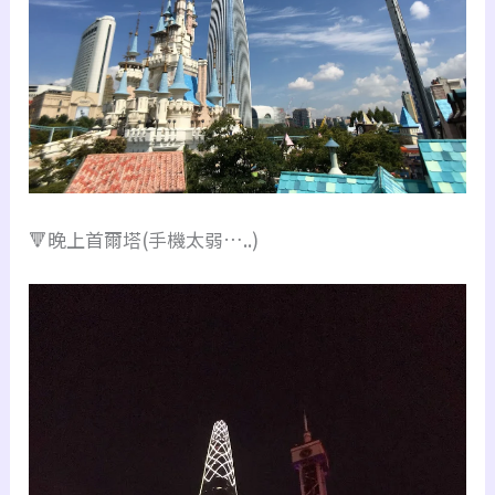
🔻晚上首爾塔(手機太弱…..)