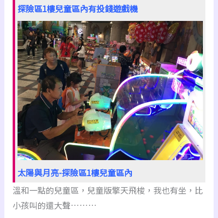
探險區1樓兒童區內有投錢遊戲機
太陽與月亮-探險區1樓兒童區內
溫和一點的兒童區，兒童版擎天飛梭，我也有坐，比
小孩叫的還大聲………