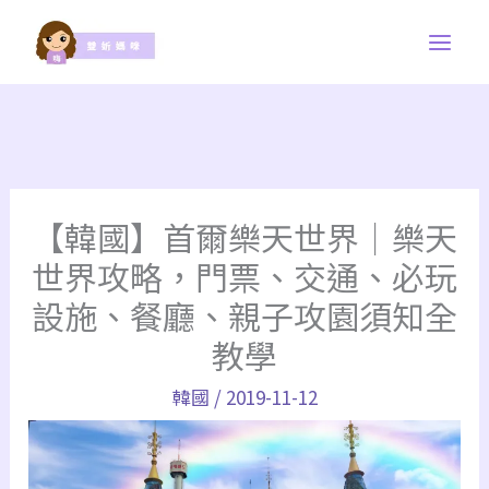
跳
至
主
要
內
容
【韓國】首爾樂天世界｜樂天
世界攻略，門票、交通、必玩
設施、餐廳、親子攻園須知全
教學
韓國
/
2019-11-12