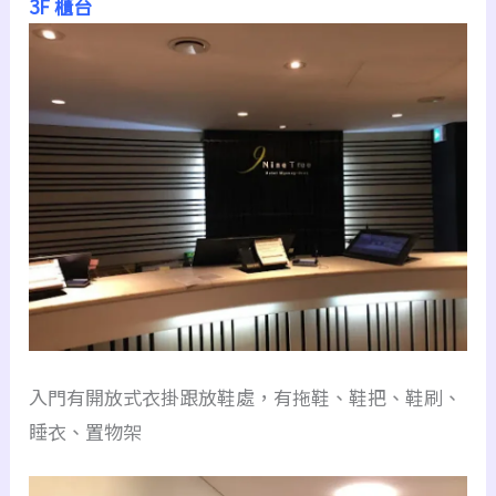
3F
櫃台
入門有開放式衣掛跟放鞋處，有拖鞋、鞋把、鞋刷、
睡衣、置物架