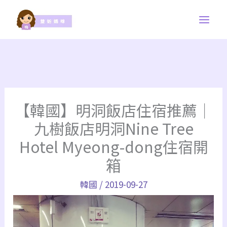
跳
至
主
要
內
容
【韓國】明洞飯店住宿推薦｜
九樹飯店明洞Nine Tree
Hotel Myeong-dong住宿開
箱
韓國
/
2019-09-27