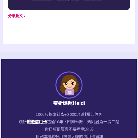
分享此文：
雙妡媽咪Heidi
1000%標準社畜+0.0001%斜槓部落客
鑽研
旅遊信用卡
超過10年，回饋%數、規則眉角一清二楚
你已經很厲害不要看我的 🤣
我只講粗暴好用無傷大腦的信用卡資訊