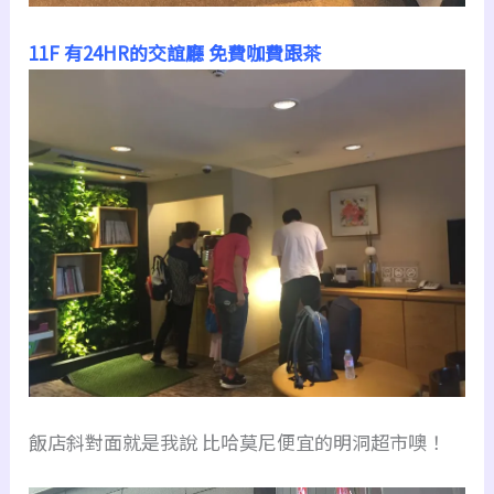
11F
有
24HR
的交誼廳
免費咖費跟茶
飯店斜對面就是我說 比哈莫尼便宜的明洞超市噢！