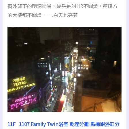
窗外望下的明洞街景，幾乎是24HR不關燈，連遠方
的大樓都不關燈…….白天也亮著
11F 1107 Family Twin
浴室
乾溼分離
馬桶跟浴缸分