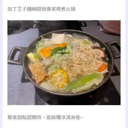
加了王子麵瞬間很像家裡煮火鍋
餐後甜點超期待，是麻糬冰淇淋卷~