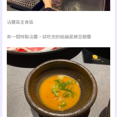
沾醬區主食區
有一個特製沾醬，試吃完的結論是類豆瓣醬