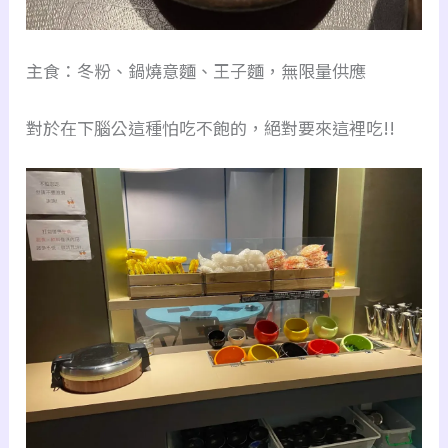
主食：冬粉、鍋燒意麵、王子麵，無限量供應
對於在下腦公這種怕吃不飽的，絕對要來這裡吃!!