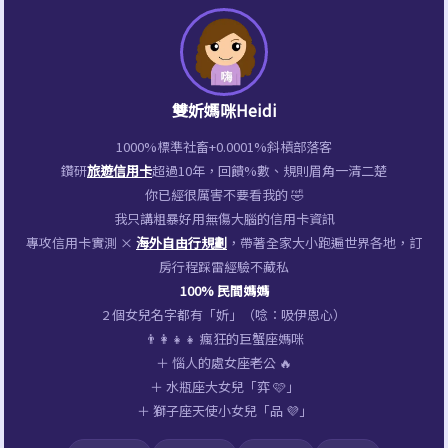
雙妡媽咪Heidi
1000%標準社畜+0.0001%斜槓部落客
鑽研
旅遊信用卡
超過10年，回饋%數、規則眉角一清二楚
你已經很厲害不要看我的 🤣
我只講粗暴好用無傷大腦的信用卡資訊
專攻信用卡實測 ×
海外自由行規劃
，帶著全家大小跑遍世界各地，訂
房行程踩雷經驗不藏私
100% 民間媽媽
2 個女兒名字都有「妡」（唸：吸伊恩心）
👨‍👩‍👧‍👧 瘋狂的巨蟹座媽咪
＋ 惱人的處女座老公 🔥
＋ 水瓶座大女兒「弈 🩷」
＋ 獅子座天使小女兒「品 💜」