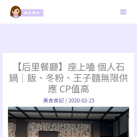
跳
至
主
要
內
容
【后里餐廳】座上嗑 個人石
鍋｜飯、冬粉、王子麵無限供
應 CP值高
美食食記
/
2020-02-25