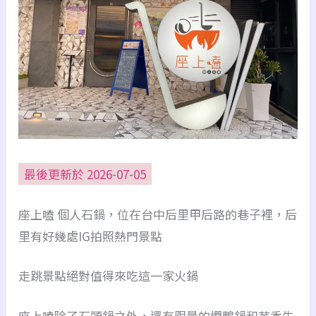
最後更新於 2026-07-05
座上嗑 個人石鍋，位在台中后里甲后路的巷子裡，后
里有好幾處IG拍照熱門景點
走跳景點絕對值得來吃這一家火鍋
座上嗑除了石頭鍋之外，還有限量的燜鴨鍋和芋香牛