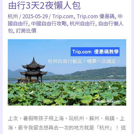
由行3天2夜懶人包
碼
分
杭州
/
2025-05-29
/
Trip.com
,
Trip.com 優惠碼
,
中
國自由行
,
中國自由行攻略
,
杭州自由行
,
自由行懶人
享】
包
,
訂房比價
香
港
飛
杭
州
機
票
只
要
NT$
上次，暑假帶孩子飛上海，玩杭州、蘇州、烏鎮、上
4000！
海，最令我留念想再去一次的地方就是「杭州」！ 這