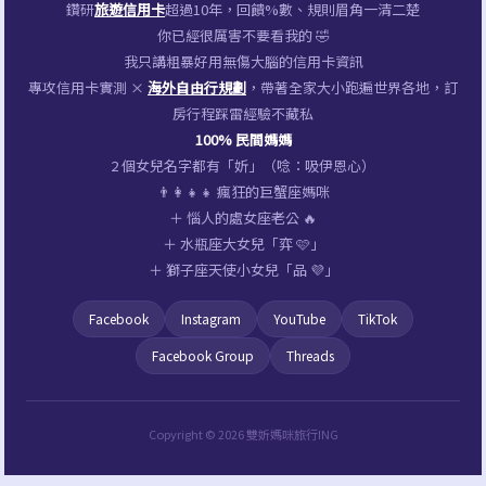
鑽研
旅遊信用卡
超過10年，回饋%數、規則眉角一清二楚
人
你已經很厲害不要看我的 🤣
包
我只講粗暴好用無傷大腦的信用卡資訊
專攻信用卡實測 ×
海外自由行規劃
，帶著全家大小跑遍世界各地，訂
房行程踩雷經驗不藏私
100% 民間媽媽
2 個女兒名字都有「妡」（唸：吸伊恩心）
👨‍👩‍👧‍👧 瘋狂的巨蟹座媽咪
＋ 惱人的處女座老公 🔥
＋ 水瓶座大女兒「弈 🩷」
＋ 獅子座天使小女兒「品 💜」
Facebook
Instagram
YouTube
TikTok
Facebook Group
Threads
Copyright © 2026 雙妡媽咪旅行ING