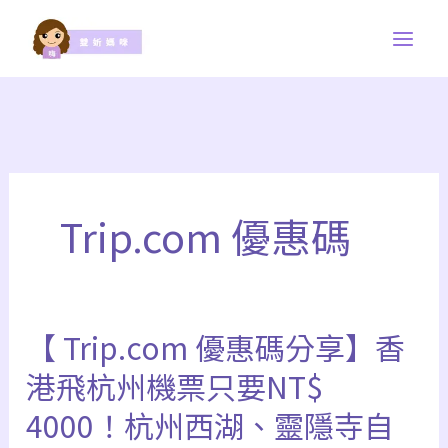
跳
至
主
要
內
容
Trip.com 優惠碼
【 Trip.com 優惠碼分享】香
【
Trip.com
港飛杭州機票只要NT$
優
4000！杭州西湖、靈隱寺自
惠