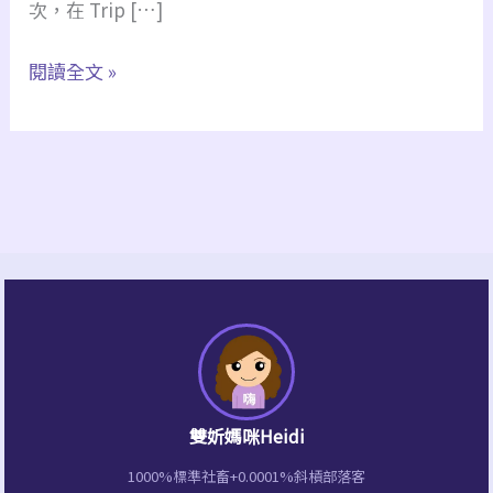
杭
次，在 Trip […]
州
閱讀全文 »
西
湖、
靈
隱
寺
自
由
行
3
天
2
雙妡媽咪Heidi
夜
1000%標準社畜+0.0001%斜槓部落客
懶