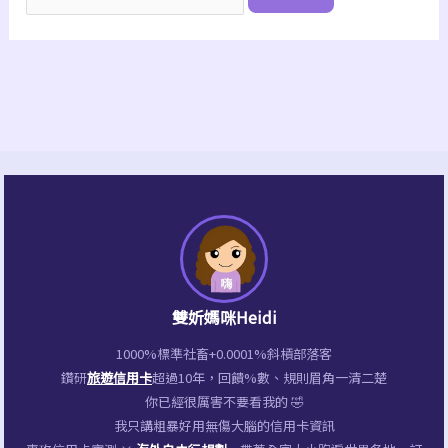
雙妡媽咪Heidi
1000%標準社畜+0.0001%斜槓部落客
鑽研
旅遊信用卡
超過10年，回饋%數、規則眉角一清二楚
你已經很厲害不要看我的 🤣
我只講粗暴好用無傷大腦的信用卡資訊