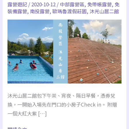
露營遊記
/
2020-10-12
/
中部露營區
,
免帶帳露營
,
免
沐
裝備露營
,
南投露營
,
歐瑪魯渡假莊園
,
沐光山居二館
光
山
居
二
館
｜
划
水
道、
攀
沐光山居二館包下午茶、宵夜、隔日早餐，憑券兌
岩、
換，一開始入場先在門口的小房子Check in。 附贈
沙
一個大紅大紫 […]
池、