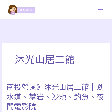
跳
至
主
要
內
容
沐光山居二館
南投營區》沐光山居二館｜划
南
投
水道、攀岩、沙池、釣魚、夜
營
間電影院
區》