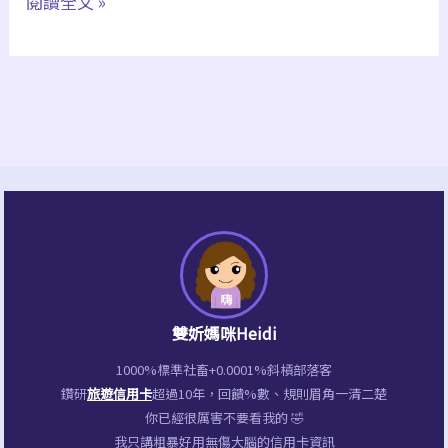
閱讀全文 »
釣
魚、
夜
間
電
影
院
雙妡媽咪Heidi
1000%標準社畜+0.0001%斜槓部落客
鑽研
旅遊信用卡
超過10年，回饋%數、規則眉角一清二楚
你已經很厲害不要看我的 🤣
我只講粗暴好用無傷大腦的信用卡資訊