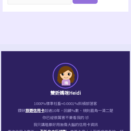
尋
關
鍵
字:
雙妡媽咪Heidi
1000%標準社畜+0.0001%斜槓部落客
鑽研
旅遊信用卡
超過10年，回饋%數、規則眉角一清二楚
你已經很厲害不要看我的 🤣
我只講粗暴好用無傷大腦的信用卡資訊