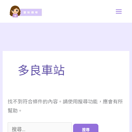
跳
至
主
要
內
容
搜
尋
多良車站
關
鍵
字:
找不到符合條件的內容。請使用搜尋功能，應會有所
幫助。