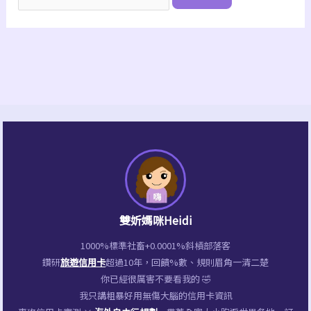
雙妡媽咪Heidi
1000%標準社畜+0.0001%斜槓部落客
鑽研
旅遊信用卡
超過10年，回饋%數、規則眉角一清二楚
你已經很厲害不要看我的 🤣
我只講粗暴好用無傷大腦的信用卡資訊