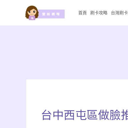
跳
至
首頁
刷卡攻略
台灣刷卡
主
要
內
容
搜
尋
關
台中西屯區做臉
鍵
字: