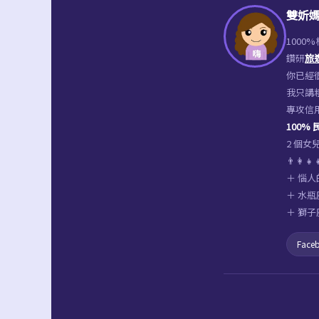
雙妡媽
1000
鑽研
旅
你已經很
我只講
專攻信
100%
2 個
👨‍👩
＋ 惱人
＋ 水瓶
＋ 獅子
Face