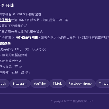
咪Heidi
%標準社畜+0.0001%斜槓部落客
遊信用卡
超過10年，回饋%數、規則眉角一清二楚
厲害不要看我的 🤣
粗暴好用無傷大腦的信用卡資訊
用卡實測 ×
海外自由行規劃
，帶著全家大小跑遍世界各地，訂房行程踩雷經驗
 民間媽媽
女兒名字都有「妡」（唸：吸伊恩心）
‍👧‍👧 瘋狂的巨蟹座媽咪
的處女座老公 🔥
座大女兒「弈 🩷」
座天使小女兒「品 💜」
book
Instagram
YouTube
TikTok
Facebook Group
Thread
Copyright © 2026 雙妡媽咪旅行ING